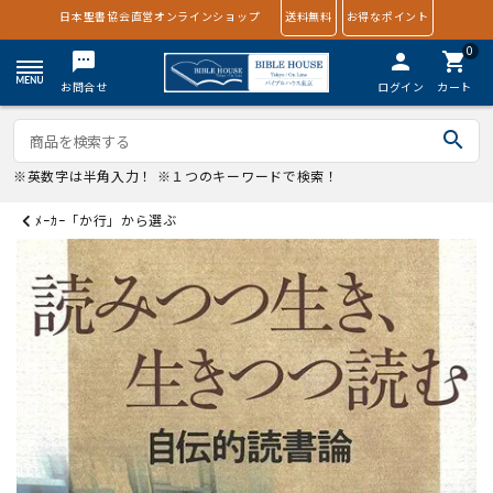
日本聖書協会直営オンラインショップ
送料無料
お得なポイント
0
textsms
person
shopping_cart
お問合せ
ログイン
カート
search
※英数字は半角入力！ ※１つのキーワードで検索！
ﾒｰｶｰ「か行」から選ぶ