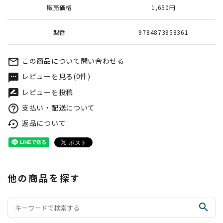
販売価格
1,650円
型番
9784873958361
この商品について問い合わせる
mail_outline
レビューを見る(0件)
textsms
レビューを投稿
rate_review
支払い・配送について
help_outline
返品について
settings_backup_restore
他の商品を探す
search