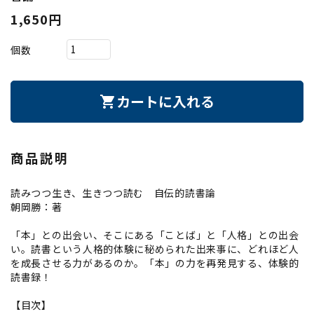
1,650円
個数
カートに入れる
shopping_cart
商品説明
読みつつ生き、生きつつ読む 自伝的読書論
朝岡勝：著
「本」との出会い、そこにある「ことば」と「人格」との出会
い。読書という人格的体験に秘められた出来事に、どれほど人
を成長させる力があるのか。「本」の力を再発見する、体験的
読書録！
【目次】