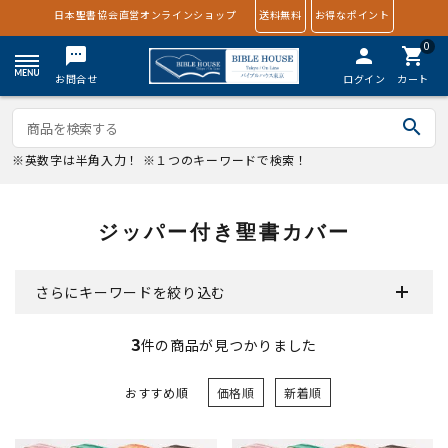
日本聖書協会直営オンラインショップ
送料無料
お得なポイント
0
textsms
person
shopping_cart
お問合せ
ログイン
カート
search
※英数字は半角入力！ ※１つのキーワードで検索！
ジッパー付き聖書カバー
さらにキーワードを絞り込む
3
件の商品が見つかりました
おすすめ順
価格順
新着順