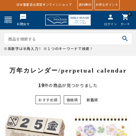
日本聖書協会直営オンラインショップ
送料無料
お得なポイント
0
textsms
person
shopping_cart
お問合せ
ログイン
カート
search
※英数字は半角入力！ ※１つのキーワードで検索！
万年カレンダー/perpetual calendar
19
件の商品が見つかりました
おすすめ順
価格順
新着順