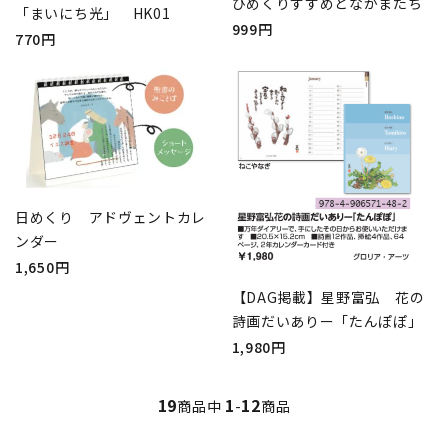
ひめくりすずめとなかまたち
「まいにち光」 HK01
999円
770円
日めくり アドヴェントカレ
ンダー
1,650円
【DAG掲載】星野富弘 花の
詩画だいありー「たんぽぽ」
1,980円
19
1
12
商品中
-
商品