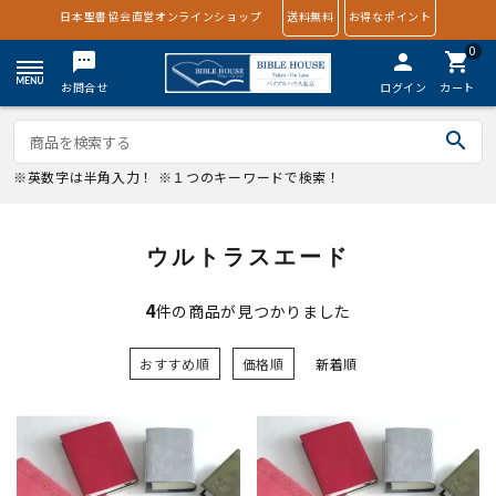
日本聖書協会直営オンラインショップ
送料無料
お得なポイント
0
textsms
person
shopping_cart
お問合せ
ログイン
カート
search
※英数字は半角入力！ ※１つのキーワードで検索！
ウルトラスエード
4
件の商品が見つかりました
おすすめ順
価格順
新着順