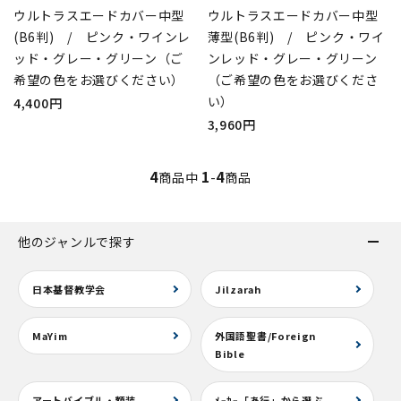
ウルトラスエードカバー中型
ウルトラスエードカバー中型
(B6判) / ピンク・ワインレ
薄型(B6判) / ピンク・ワイ
ッド・グレー・グリーン（ご
ンレッド・グレー・グリーン
希望の色をお選びください）
（ご希望の色をお選びくださ
い）
4,400円
3,960円
4
1
4
商品中
-
商品
他のジャンルで探す
日本基督教学会
Jilzarah
MaYim
外国語聖書/Foreign
Bible
アートバイブル・額装
ﾒｰｶｰ「あ行」から選ぶ