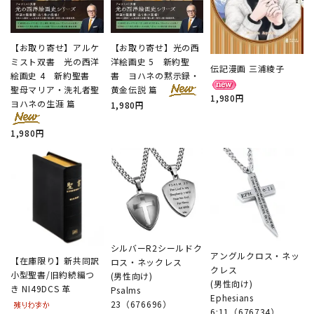
【お取り寄せ】アルケ
【お取り寄せ】光の西
ミスト双書 光の西洋
洋絵画史 5 新約聖
伝記漫画 三浦綾子
絵画史 4 新約聖書
書 ヨハネの黙示録・
聖母マリア・洗礼者聖
黄金伝説 篇
1,980円
ヨハネの生涯 篇
1,980円
1,980円
シルバーR2シールドク
アングルクロス・ネッ
【在庫限り】新共同訳
ロス・ネックレス
クレス
小型聖書/旧約続編つ
(男性向け)
(男性向け)
き NI49DCS 革
Psalms
Ephesians
23（676696）
6:11（676734）