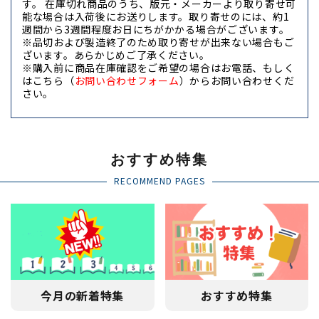
す。 在庫切れ商品のうち、版元・メーカーより取り寄せ可
能な場合は入荷後にお送りします。取り寄せのには、約1
週間から3週間程度お日にちがかかる場合がございます。
※品切および製造終了のため取り寄せが出来ない場合もご
ざいます。あらかじめご了承ください。
※購入前に商品在庫確認をご希望の場合はお電話、もしく
はこちら
（
お問い合わせフォーム
）からお問い合わせくだ
さい。
【領収書/インボイス、請求書、納品書、見積書セルフ発
行】
おすすめ特集
購入者様ご自身で、領収書（インボイス）、ご請求書、納
品書、お見積書を発行できるようになりました。 書類発行
RECOMMEND PAGES
ページにて、注文番号と電話番号でログインし、発行可能
な書類を選び、宛名指定の上、発行ダウンロードできま
す。
セルフ発行はこちらから→
（
書類セルフ発行ページ
）
【商品代金8,000円以上送料無料】
今月の新着特集
おすすめ特集
商品代金8,000円未満の送料は国内配送（ヤマト便・ゆう
パック）の場合、全国一律770円（税込）です。 また、