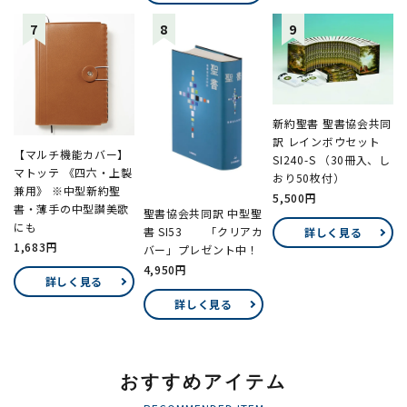
新約聖書 聖書協会共同
訳 レインボウセット
【マルチ機能カバー】
SI240-S （30冊入、し
マトッテ 《四六・上製
おり50枚付）
兼用》 ※中型新約聖
5,500円
書・薄手の中型讃美歌
聖書協会共同訳 中型聖
にも
書 SI53 「クリアカ
詳しく見る
1,683円
バー」プレゼント中！
4,950円
詳しく見る
詳しく見る
おすすめアイテム