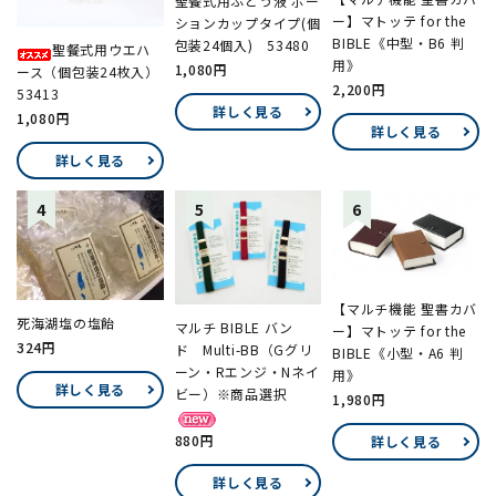
聖餐式用ぶどう液 ポー
ー】マトッテ for the
ションカップタイプ(個
BIBLE《中型・B6 判
包装24個入) 53480
聖餐式用ウエハ
用》
1,080円
ース（個包装24枚入）
2,200円
53413
詳しく見る
1,080円
詳しく見る
詳しく見る
【マルチ機能 聖書カバ
死海湖塩の塩飴
マルチ BIBLE バン
ー】マトッテ for the
324円
ド Multi-BB（Gグリ
BIBLE《小型・A6 判
ーン・Rエンジ・Nネイ
用》
詳しく見る
ビー）※商品選択
1,980円
880円
詳しく見る
詳しく見る