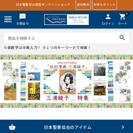
日本聖書協会直営オンラインショップ
送料無料
お得なポイント
0
textsms
person
shopping_cart
お問合せ
ログイン
カート
search
※英数字は半角入力！ ※１つのキーワードで検索！
shopping_basket
日本聖書協会のアイテム