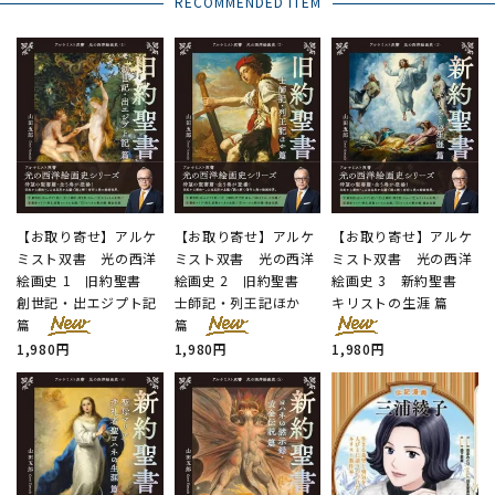
RECOMMENDED ITEM
【お取り寄せ】アルケ
【お取り寄せ】アルケ
【お取り寄せ】アルケ
ミスト双書 光の西洋
ミスト双書 光の西洋
ミスト双書 光の西洋
絵画史 1 旧約聖書
絵画史 2 旧約聖書
絵画史 3 新約聖書
創世記・出エジプト記
士師記・列王記ほか
キリストの生涯 篇
篇
篇
1,980円
1,980円
1,980円