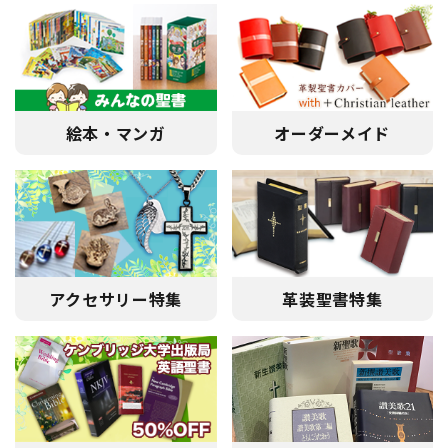
（ネコポス・レターパックライト）の場合は、370円（税
込）になります。
【店名「バイブルハウス東京」へ変更のお知らせ】
2025年6月2日より店名を「バイブルハウス東京」へ変更
いたしました。変わらず、聖書をはじめ、キリスト教書籍
絵本・マンガ
オーダーメイド
や用品をお届けするために励んでまいります。ご用命をお
待ちいたします。
アクセサリー特集
革装聖書特集