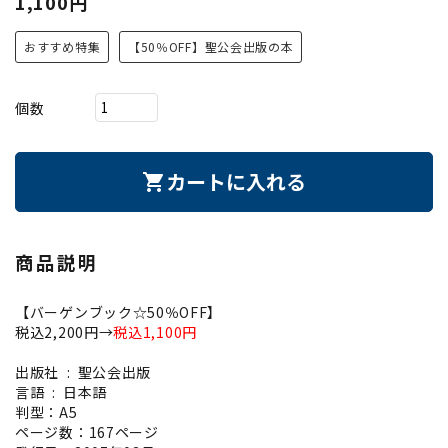
1,100円
おすすめ特集
【50％OFF】聖公会出版の本
個数
カートに入れる
shopping_cart
商品説明
【バーゲンブック☆50％OFF】
税込2,200円→
税込1,100円
出版社 ‏ : ‎ 聖公会出版
言語 ‏ : ‎ 日本語
判型：A5
ページ数：167ページ