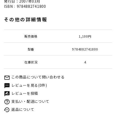
発行日：2007年03月
ISBN : ‎ 9784882741800
その他の詳細情報
販売価格
1,100円
型番
9784882741800
在庫状況
4
この商品について問い合わせる
mail_outline
レビューを見る(0件)
textsms
レビューを投稿
rate_review
支払い・配送について
help_outline
返品について
settings_backup_restore