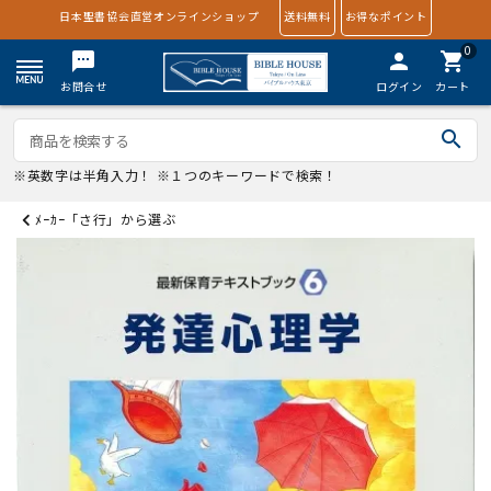
日本聖書協会直営オンラインショップ
送料無料
お得なポイント
0
textsms
person
shopping_cart
お問合せ
ログイン
カート
search
※英数字は半角入力！ ※１つのキーワードで検索！
ﾒｰｶｰ「さ行」から選ぶ