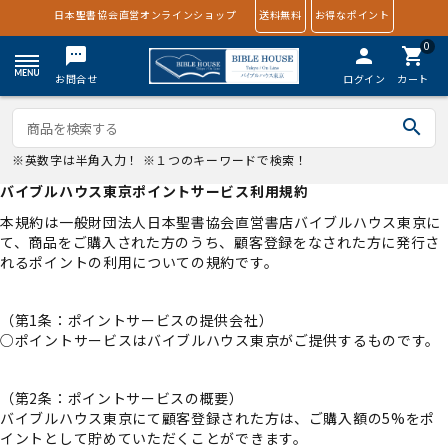
日本聖書協会直営オンラインショップ
送料無料
お得なポイント
0
textsms
person
shopping_cart
お問合せ
ログイン
カート
search
※英数字は半角入力！ ※１つのキーワードで検索！
バイブルハウス東京ポイントサービス利用規約
本規約は一般財団法人日本聖書協会直営書店バイブルハウス東京に
て、商品をご購入された方のうち、顧客登録をなされた方に発行さ
れるポイントの利用についての規約です。
（第1条：ポイントサービスの提供会社）
○ポイントサービスはバイブルハウス東京がご提供するものです。
（第2条：ポイントサービスの概要）
バイブルハウス東京にて顧客登録された方は、ご購入額の5%をポ
イントとして貯めていただくことができます。