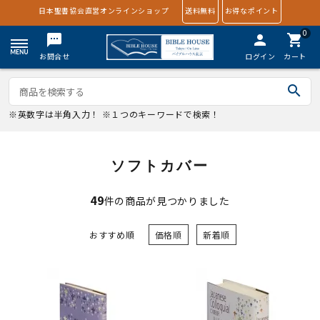
日本聖書協会直営オンラインショップ
送料無料
お得なポイント
0
textsms
person
shopping_cart
お問合せ
ログイン
カート
search
※英数字は半角入力！ ※１つのキーワードで検索！
ソフトカバー
49
件の商品が見つかりました
おすすめ順
価格順
新着順