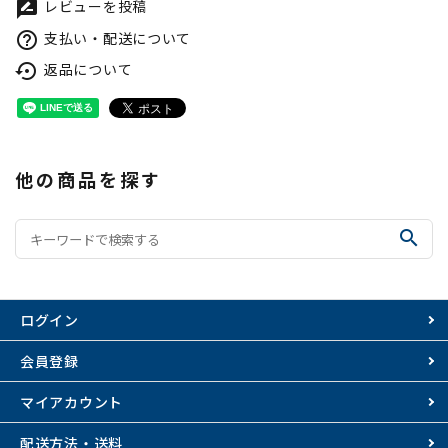
レビューを投稿
rate_review
支払い・配送について
help_outline
返品について
settings_backup_restore
他の商品を探す
search
ログイン
会員登録
マイアカウント
配送方法・送料