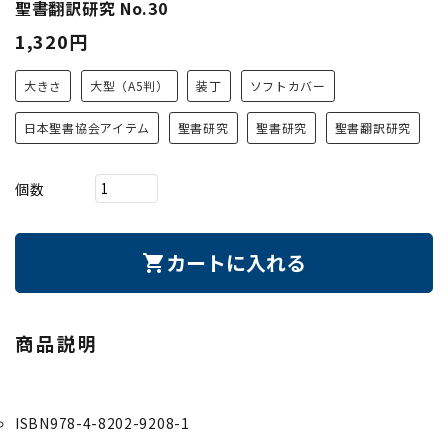
聖書翻訳研究 No.30
1,320円
大きさ
大型（A5判）
装丁
ソフトカバー
日本聖書協会アイテム
聖書研究
聖書研究
聖書翻訳研究
個数
カートに入れる
shopping_cart
商品説明
ISBN978-4-8202-9208-1