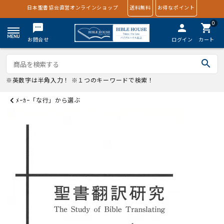
日本聖書協会直営オンラインショップ
送料無料
お得なポイント
0
textsms
person
shopping_cart
お問合せ
ログイン
カート
search
※英数字は半角入力！ ※１つのキーワードで検索！
ﾒｰｶｰ「な行」から選ぶ