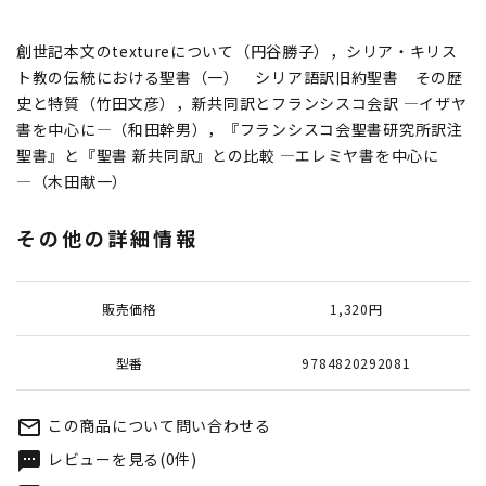
創世記本文のtextureについて（円谷勝子），シリア・キリス
ト教の伝統における聖書（一） シリア語訳旧約聖書 その歴
史と特質（竹田文彦），新共同訳とフランシスコ会訳 ―イザヤ
書を中心に―（和田幹男），『フランシスコ会聖書研究所訳注
聖書』と『聖書 新共同訳』との比較 ―エレミヤ書を中心に
―（木田献一）
その他の詳細情報
販売価格
1,320円
型番
9784820292081
この商品について問い合わせる
mail_outline
レビューを見る(0件)
textsms