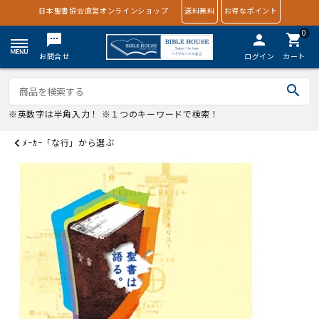
日本聖書協会直営オンラインショップ
送料無料
お得なポイント
0
textsms
person
shopping_cart
お問合せ
ログイン
カート
search
※英数字は半角入力！ ※１つのキーワードで検索！
ﾒｰｶｰ「な行」から選ぶ