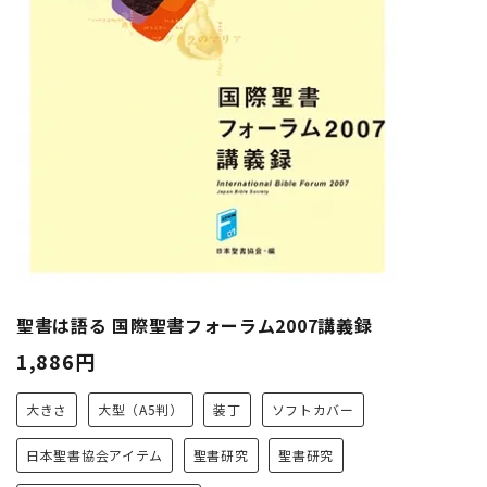
聖書は語る 国際聖書フォーラム2007講義録
1,886円
大きさ
大型（A5判）
装丁
ソフトカバー
日本聖書協会アイテム
聖書研究
聖書研究