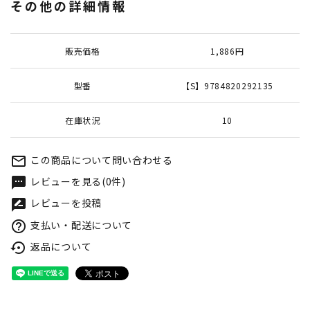
その他の詳細情報
販売価格
1,886円
型番
【S】9784820292135
在庫状況
10
この商品について問い合わせる
mail_outline
レビューを見る(0件)
textsms
レビューを投稿
rate_review
支払い・配送について
help_outline
返品について
settings_backup_restore