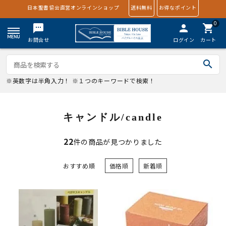
日本聖書協会直営オンラインショップ
送料無料
お得なポイント
0
textsms
person
shopping_cart
お問合せ
ログイン
カート
search
※英数字は半角入力！ ※１つのキーワードで検索！
キャンドル/candle
22
件の商品が見つかりました
おすすめ順
価格順
新着順