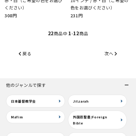
赤・白（ご希望の色をお選び
10インチ / 赤・白（ご希望の
ください）
色をお選びください）
308円
231円
22
1
12
商品中
-
商品
戻る
次へ
他のジャンルで探す
日本基督教学会
Jilzarah
MaYim
外国語聖書/Foreign
Bible