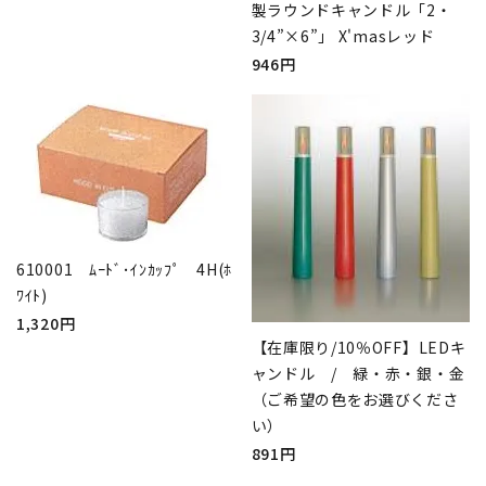
製ラウンドキャンドル「2・
3/4”×6”」 X'masレッド
946円
610001 ﾑｰﾄﾞ･ｲﾝｶｯﾌﾟ 4H(ﾎ
ﾜｲﾄ)
1,320円
【在庫限り/10％OFF】LEDキ
ャンドル / 緑・赤・銀・金
（ご希望の色をお選びくださ
い）
891円