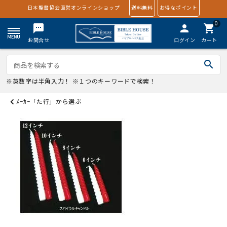
日本聖書協会直営オンラインショップ
送料無料
お得なポイント
0
textsms
person
shopping_cart
お問合せ
ログイン
カート
search
※英数字は半角入力！ ※１つのキーワードで検索！
ﾒｰｶｰ「た行」から選ぶ