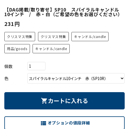
【DAG掲載/取り寄せ】SP10 スパイラルキャンドル
10インチ / 赤・白（ご希望の色をお選びください）
231円
クリスマス特集
クリスマス特集
キャンドル/candle
用品/goods
キャンドル/candle
個数
色
カートに入れる
shopping_cart
オプションの値段詳細
view_list