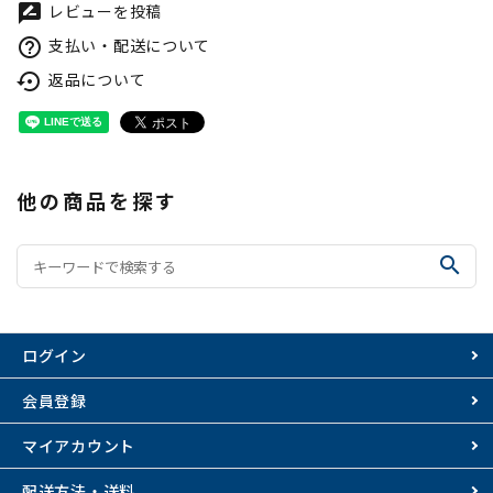
レビューを投稿
rate_review
支払い・配送について
help_outline
返品について
settings_backup_restore
他の商品を探す
search
ログイン
会員登録
マイアカウント
配送方法・送料