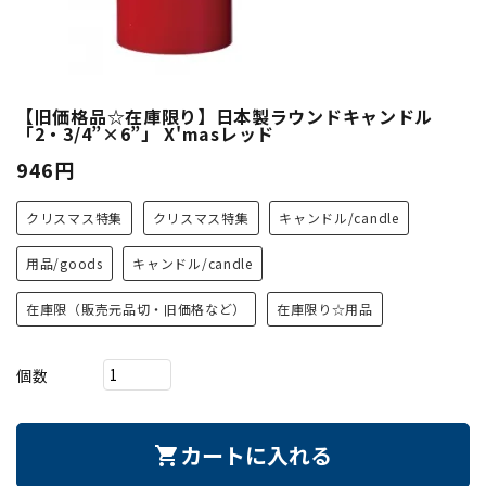
【旧価格品☆在庫限り】日本製ラウンドキャンドル
「2・3/4”×6”」 X'masレッド
946円
クリスマス特集
クリスマス特集
キャンドル/candle
用品/goods
キャンドル/candle
在庫限（販売元品切・旧価格など）
在庫限り☆用品
個数
カートに入れる
shopping_cart