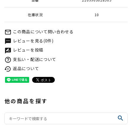
在庫状況
10
この商品について問い合わせる
mail_outline
レビューを見る(0件)
textsms
レビューを投稿
rate_review
支払い・配送について
help_outline
返品について
settings_backup_restore
他の商品を探す
search