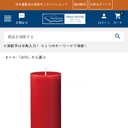
日本聖書協会直営オンラインショップ
送料無料
お得なポイント
0
textsms
person
shopping_cart
お問合せ
ログイン
カート
search
※英数字は半角入力！ ※１つのキーワードで検索！
ﾒｰｶｰ「は行」から選ぶ