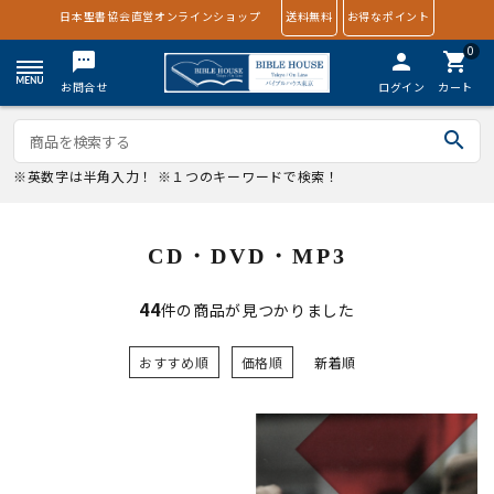
日本聖書協会直営オンラインショップ
送料無料
お得なポイント
0
textsms
person
shopping_cart
お問合せ
ログイン
カート
search
※英数字は半角入力！ ※１つのキーワードで検索！
CD・DVD・MP3
44
件の商品が見つかりました
おすすめ順
価格順
新着順