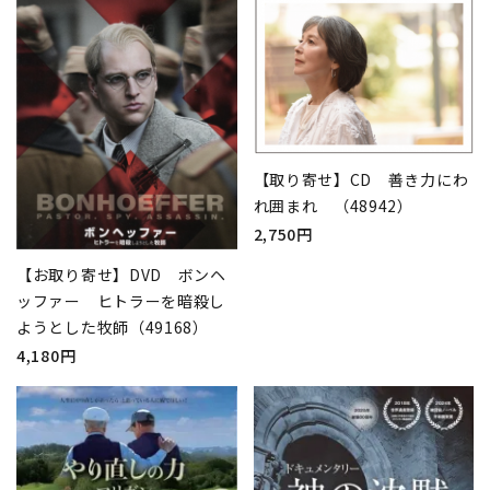
【取り寄せ】CD 善き力にわ
れ囲まれ （48942）
2,750円
【お取り寄せ】DVD ボンヘ
ッファー ヒトラーを暗殺し
ようとした牧師（49168）
4,180円