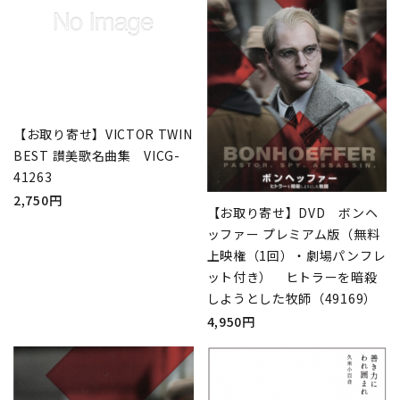
【お取り寄せ】VICTOR TWIN
BEST 讃美歌名曲集 VICG-
41263
2,750円
【お取り寄せ】DVD ボンヘ
ッファー プレミアム版（無料
上映権（1回）・劇場パンフレ
ット付き） ヒトラーを暗殺
しようとした牧師（49169）
4,950円