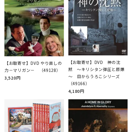
【お取寄せ】DVD 神の沈
【お取寄せ】DVD やり直しの
黙 ～キリシタン弾圧と原爆
力－マリガン－ （49128）
～ 目からうろこシリーズ
3,520円
（49166）
4,180円