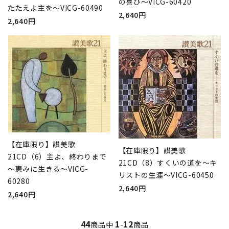
の喜び～VICG-60420
たたえよ主を～VICG-60490
2,640円
2,640円
【在庫限り】讃美歌
【在庫限り】讃美歌
21CD（6）主よ、終わりまで
21CD（8）すくいの道を～キ
～恵みに生きる～VICG-
リストの生涯～VICG-60450
60280
2,640円
2,640円
44
1
12
商品中
-
商品