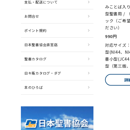
支払・配送について
みことば入
型聖書用 /
お問合せ
ック（ご希
ださい）
ポイント規約
990円
日本聖書協会直営店
対応サイズ
型(NI44、N
書小型(JC4
聖書カタログ
型（第三版、
日キ販カタログ・ダグ
詳
本のひろば