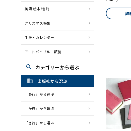
英語 絵本/書籍
詳
クリスマス特集
手帳・カレンダー
アートバイブル・額装
search
カテゴリーから選ぶ
domain
出版社から選ぶ
「あ行」から選ぶ
「か行」から選ぶ
「さ行」から選ぶ