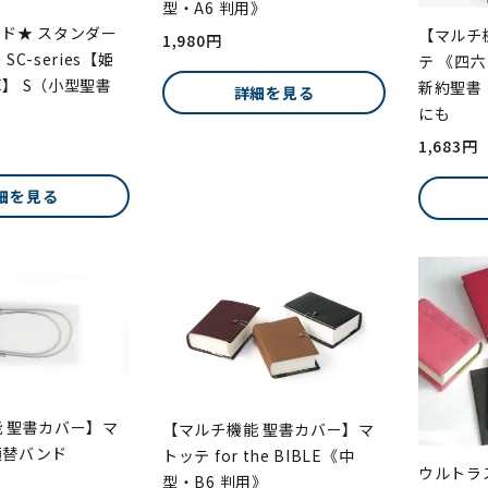
型・A6 判用》
ド★ スタンダー
【マルチ
1,980円
C-series【姫
テ 《四六
】 S（小型聖書
新約聖書
詳細を見る
にも
1,683円
細を見る
 聖書カバー】マ
【マルチ機能 聖書カバー】マ
通替バンド
トッテ for the BIBLE《中
ウルトラ
型・B6 判用》