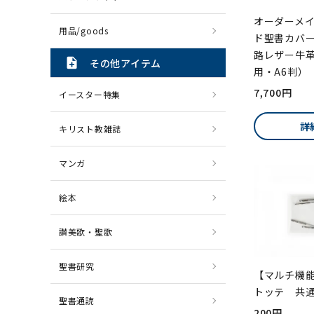
オーダーメイ
用品/goods
ド聖書カバー S
路レザー牛革
note_add
その他アイテム
用・A6判）
7,700円
イースター特集
詳
キリスト教雑誌
マンガ
絵本
讃美歌・聖歌
聖書研究
【マルチ機能
トッテ 共
聖書通読
200円