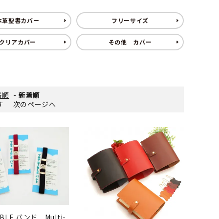
本革聖書カバー
フリーサイズ
クリアカバー
その他 カバー
格順
-
新着順
ます
次のページへ
BLE バンド Multi-