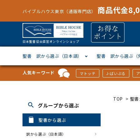
商品代金8,
バイブルハウス東京（通販専門店）
日本聖書協会直営オンラインショップ
聖書 訳から選ぶ（日本語）
聖書 訳から選ぶ（
人気キーワード
マトッテ
J-ばいぶる
聖書協会共同訳
ヘブライ語
オリジナル巻型聖書カバー
キャンドル
マンガ
「あ行」から選ぶ
新共同
ギリシ
本革聖
壁掛け
絵本
「か行
TOP
>
聖書
search
グループから選ぶ
新改訳
ドイツ語
ジッパー付き聖書カバー
パスケース・ネクタイピン
聖書通読
「な行」から選ぶ
フラン
フラン
ウルト
ミニタ
キリス
「は行
聖書から選ぶ
スペイン・ポルトガル語
アクセサリー
イースター特集
「ら行」から選ぶ
その他
カード
クリス
「わ行
訳から選ぶ（日本語）