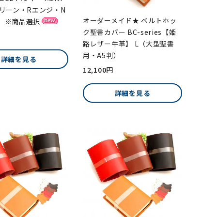
グリーン・Rエンジ・N
オーダーメイド★ ベルトホッ
）※商品選択
ク聖書カバー BC-series【姫
路レザー牛革】 L（大型聖書
用・A5判）
詳細を見る
12,100円
詳細を見る