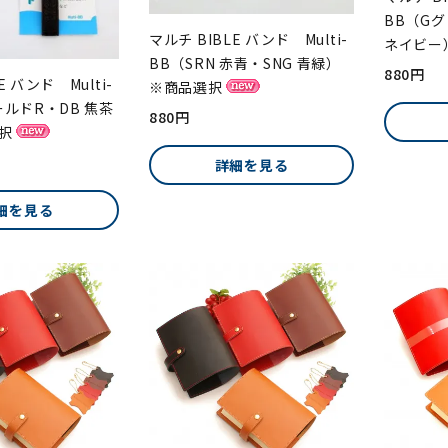
BB（G
マルチ BIBLE バンド Multi-
ネイビー
BB（SRN 赤青・SNG 青緑）
880円
E バンド Multi-
※商品選択
ールドR・DB 焦茶
880円
択
詳細を見る
細を見る