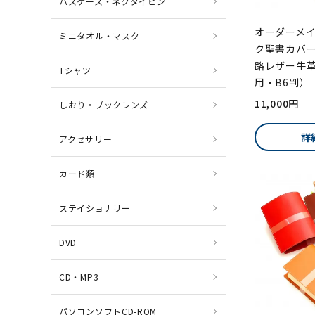
パスケース・ネクタイピン
オーダーメイ
ミニタオル・マスク
ク聖書カバー B
路レザー牛
Tシャツ
用・B6判）
11,000円
しおり・ブックレンズ
詳
アクセサリー
カード類
ステイショナリー
DVD
CD・MP3
パソコンソフトCD-ROM