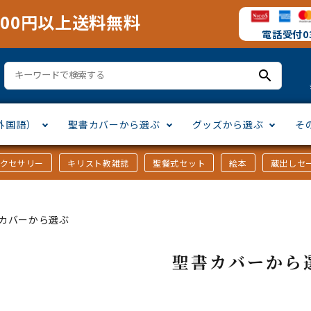
000円以上送料無料
電話受付03
search
外国語）
聖書カバーから選ぶ
グッズから選ぶ
そ
アクセサリー
キリスト教雑誌
聖餐式セット
絵本
蔵出しセ
訳
ア語
書カバー
十字架・オーナメント
」から選ぶ
口語訳
ラテン語
みことば入り聖書カバー
万年カレンダー
讃美歌・聖歌
「さ行」から選ぶ
カバーから選ぶ
シスコ会訳
ス語
ラスエード
オル・マスク
ト教雑誌
」から選ぶ
個人訳・その他
中国・台湾語
クリアカバー
Tシャツ
アートバイブル・額装
「ま行」から選ぶ
聖書カバーから
ヨーロッパ言語
類
マス特集
」から選ぶ
その他アジアの言語
ステイショナリー
手帳・カレンダー