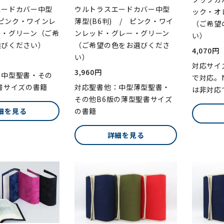
エードカバー中型
ウルトラスエードカバー中型
ック・オ
/ ピンク・ワインレ
薄型(B6判) / ピンク・ワイ
（ご希望
ー・グリーン（ご希
ンレッド・グレー・グリーン
い）
選びください）
（ご希望の色をお選びくださ
4,070円
い）
対応サイ
3,960円
：中型聖書・その
で対応。N
書サイズの書籍
対応聖書他：中型薄型聖書・
は非対応
その他B6版の薄型聖書サイズ
細を見る
の書籍
詳細を見る