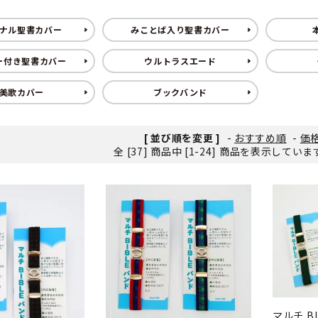
ンソフトCD-ROM
用品/goods
ナル聖書カバー
みことば入り聖書カバー
ー付き聖書カバー
ウルトラスエード
美歌カバー
ブックバンド
[ 並び順を変更 ]
-
おすすめ順
-
価
全 [37] 商品中 [1-24] 商品を表示してい
マルチ BI