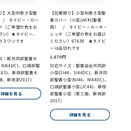
り】大型判巻き型聖
【在庫限り】小型判巻き型聖
 / ネイビー・カー
書カバー（小型(A6判)聖書
ド（ご希望の色をお
用） / ネイビー・カーキ・
さい）★ネイビー、
レッド（ご希望の色をお選び
ラスワンです
ください）67638 ★ネイビ
ーは品切れです
1,870円
ズ：新共同訳聖書大
、NI64DC)、口語訳聖
対応サイズ：聖書協会共同訳
C63)、新改訳聖書大
小型(SI44、SI44DC)、新共同
版、新改訳2017）
訳聖書小型(NI44、NI44DC)、
口語訳聖書小型(JC44)、新改
詳細を見る
訳聖書小型（第三版、新改訳
2017）
詳細を見る