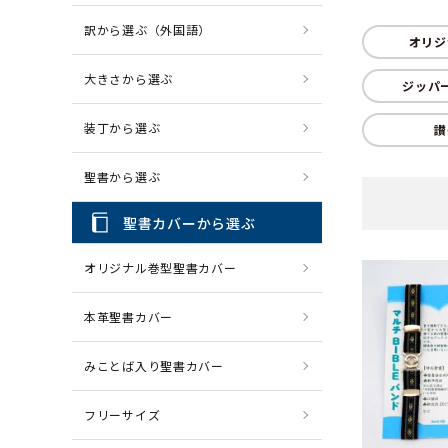
訳から選ぶ（外国語）
CD・MP3
パソコ
オリジ
大きさから選ぶ
ジッパ
装丁から選ぶ
讃
聖書から選ぶ
聖書カバーから選ぶ
オリジナル巻型聖書カバー
本革聖書カバー
みことば入り聖書カバー
フリーサイズ