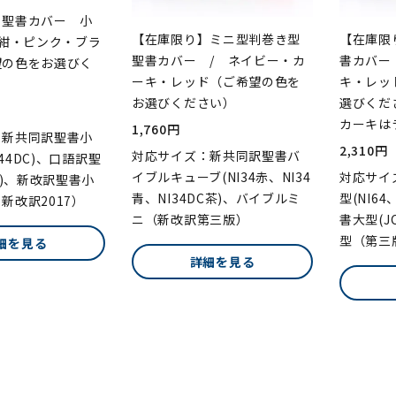
り聖書カバー 小
【在庫限り】ミニ型判巻き型
【在庫限
 紺・ピンク・ブラ
聖書カバー / ネイビー・カ
書カバー
望の色をお選びく
ーキ・レッド（ご希望の色を
キ・レッ
お選びください）
選びくだ
カーキは
1,760円
：新共同訳聖書小
2,310円
対応サイズ：新共同訳聖書バ
I44DC)、口語訳聖
イブルキューブ(NI34赤、NI34
対応サイ
4)、新改訳聖書小
青、NI34DC茶)、バイブルミ
型(NI64
新改訳2017）
ニ（新改訳第三版）
書大型(J
型（第三
細を見る
詳細を見る