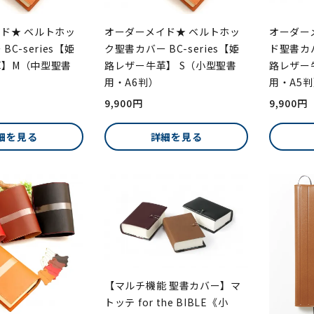
ド★ ベルトホッ
オーダーメイド★ ベルトホッ
オーダー
C-series【姫
ク聖書カバー BC-series【姫
ド聖書カバー
革】M（中型聖書
路レザー牛革】 S（小型聖書
路レザー
用・A6判）
用・A5
9,900円
9,900円
細を見る
詳細を見る
【マルチ機能 聖書カバー】マ
トッテ for the BIBLE《小