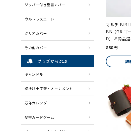
ジッパー付き聖書カバー
ウルトラスエード
マルチ BIBL
BB（GR ゴ
クリアカバー
D）※商品選
880円
その他カバー
style
グッズから選ぶ
詳
キャンドル
壁掛け十字架・オーナメント
万年カレンダー
聖書カードゲーム