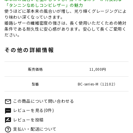
「タンニンなめしコンビレザー」の魅力
使うほどに革本来の風合いが増し、光り輝くグレージングによ
り味わい深くなっていきます。
姫路レザーの繊維密度の強さは、長く使用いただくための絶対
条件である耐久性に安心感があります。安心して長くご愛用く
ださい。
その他の詳細情報
販売価格
11,000円
型番
BC-series-M（12102）
この商品について問い合わせる
mail_outline
レビューを見る(0件)
textsms
レビューを投稿
rate_review
支払い・配送について
help_outline