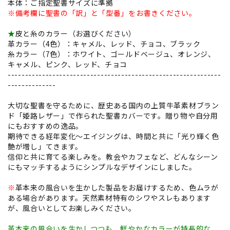
本体：ご指定聖書サイズに準拠
※備考欄に聖書の「訳」と「型番」をお書きください。
★
皮と糸のカラー（お選びください）
革カラー（4色）：キャメル、レッド、チョコ、ブラック
糸カラー（7色）：ホワイト、ゴールドベージュ、オレンジ、
キャメル、ピンク、レッド、チョコ
--------------------------------------------------------------
--------------
大切な聖書を守るために、歴史ある国内の上質牛革素材ブラン
ド「姫路レザー」で作られた聖書カバーです。贈り物や自分用
にもおすすめの逸品。
期待できる経年変化～エイジングは、時間と共に「光り輝く色
艶が増し」てきます。
信仰と共に育てる楽しみを。教会やカフェなど、どんなシーン
にもマッチするようにシンプルなデザインにしました。
※
革本来の風合いを生かした製品をお届けするため、色ムラが
ある場合があります。天然素材特有のシワやスレもあります
が、風合いとしてお楽しみください。
革本来の風合いを生かしつつも、鮮やかなカラーが特長的な