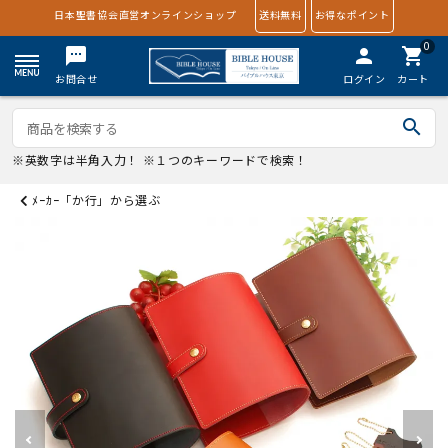
日本聖書協会直営オンラインショップ
送料無料
お得なポイント
0
textsms
person
shopping_cart
お問合せ
ログイン
カート
search
※英数字は半角入力！ ※１つのキーワードで検索！
ﾒｰｶｰ「か行」から選ぶ