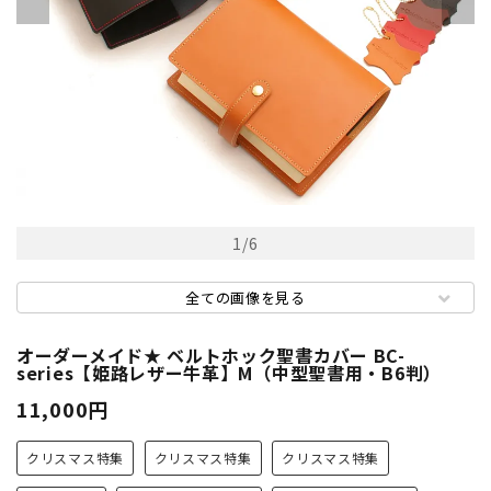
1
/
6
全ての画像を見る
オーダーメイド★ ベルトホック聖書カバー BC-
series【姫路レザー牛革】M（中型聖書用・B6判）
11,000円
クリスマス特集
クリスマス特集
クリスマス特集