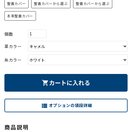
聖書カバー
聖書カバーから選ぶ
聖書カバーから選ぶ
本革聖書カバー
個数
革カラー
糸カラー
カートに入れる
shopping_cart
オプションの値段詳細
view_list
商品説明