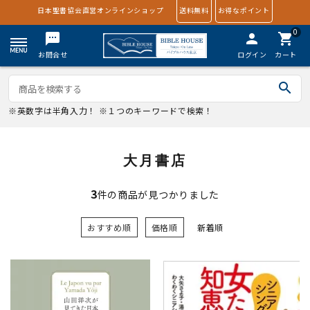
日本聖書協会直営オンラインショップ
送料無料
お得なポイント
0
textsms
person
shopping_cart
お問合せ
ログイン
カート
search
※英数字は半角入力！ ※１つのキーワードで検索！
大月書店
3
件の商品が見つかりました
おすすめ順
価格順
新着順