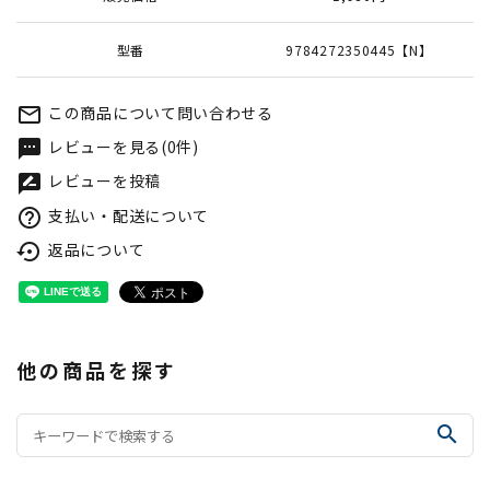
型番
9784272350445【N】
この商品について問い合わせる
mail_outline
レビューを見る(0件)
textsms
レビューを投稿
rate_review
支払い・配送について
help_outline
返品について
settings_backup_restore
他の商品を探す
search