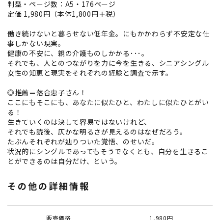
判型・ページ数：A5・176ページ
定価 1,980円（本体1,800円＋税）
働き続けないと暮らせない低年金。にもかかわらず不安定な仕
事しかない現実。
健康の不安に、親の介護ものしかかる･･･。
それでも、人とのつながりを力に今を生きる、シニアシングル
女性の知恵と現実をそれぞれの経験と調査で示す。
◎推薦＝落合恵子さん！
ここにもそこにも、あなたに似たひと、わたしに似たひとがい
る！
生きていくのは決して容易ではないけれど、
それでも読後、仄かな明るさが見えるのはなぜだろう。
たぶんそれぞれが辿りついた覚悟、のせいだ。
状況的にシングルであってもそうでなくとも、自分を生きるこ
とができるのは自分だけ、という。
その他の詳細情報
販売価格
1,980円