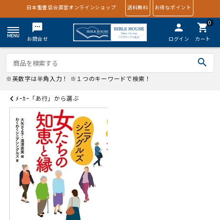
日本聖書協会直営オンラインショップ
送料無料
お得なポイント
0
textsms
person
shopping_cart
お問合せ
ログイン
カート
search
※英数字は半角入力！ ※１つのキーワードで検索！
ﾒｰｶｰ「あ行」から選ぶ