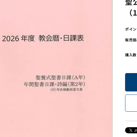
聖
（1
ンソフトCD-ROM
用品/goods
ポイン
販売価
購入数