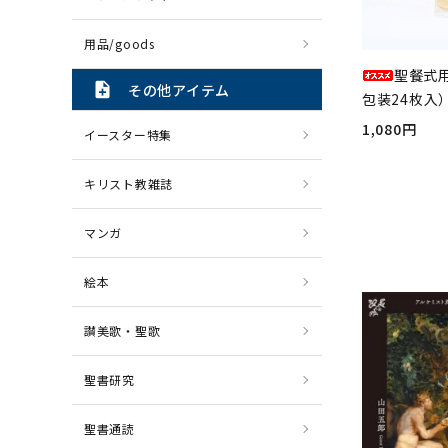
用品/goods
聖餐式
note_add
その他アイテム
包装24枚入）
1,080円
イースター特集
キリスト教雑誌
マンガ
絵本
讃美歌・聖歌
聖書研究
聖書通読