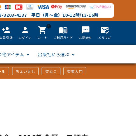
-3203-4137 平日（月～金）10-12時/13-16時
0
person_add
person
shopping_cart
menu_book
textsms
mark_email_read
会員登録
ログイン
カート
ご利用ガイド
お問合せ
メルマガ
の他アイテム
出版社から選ぶ
ール
ちょい足し
聖公会
聖書入門
文語訳
英語
フリーサイズ
聖書カードゲーム
聖書研究
「た行」から選ぶ
韓国語
その他カバー
しおり・ブックレンズ
英語 絵本/書籍
「や行」から選ぶ
アフリカの言語
DVD