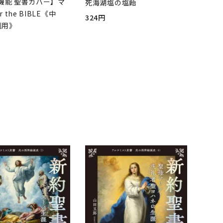
機能 聖書カバー】マ
死海湖塩の塩飴
r the BIBLE《中
324円
判用》
品