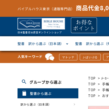
商品代金8,
バイブルハウス東京（通販専門店）
日本聖書協会直営オンラインショップ
聖書 訳から選ぶ（日本語）
聖書 訳から選ぶ（
人気キーワード
マトッテ
J-ばいぶる
聖書協会共同訳
ヘブライ語
オリジナル巻型聖書カバー
キャンドル
マンガ
「あ行」から選ぶ
新共同
ギリシ
本革聖
壁掛け
絵本
「か行
TOP
>
ﾒｰ
search
グループから選ぶ
新改訳
ドイツ語
ジッパー付き聖書カバー
パスケース・ネクタイピン
聖書通読
「な行」から選ぶ
フラン
フラン
ウルト
ミニタ
キリス
「は行
TOP
>
手
TOP
>
手
聖書から選ぶ
TOP
>
お
スペイン・ポルトガル語
アクセサリー
イースター特集
「ら行」から選ぶ
その他
カード
クリス
「わ行
訳から選ぶ（日本語）