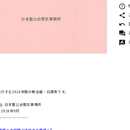
error_outline
share
undo
forum
rate_review
行する2026年版の教会暦・日課表です。
社: 日本聖公会管区事務所
 2026年9月
---------------------
会手帳との同時ご注文のお客様へ】