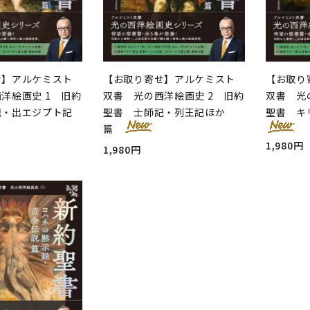
せ】アルケミスト
【お取り寄せ】アルケミスト
【お取り
洋絵画史 1 旧約
双書 光の西洋絵画史 2 旧約
双書 光
記・出エジプト記
聖書 士師記・列王記ほか
聖書 キ
篇
1,980円
1,980円