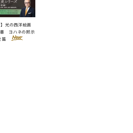
せ】光の西洋絵画
聖書 ヨハネの黙示
説 篇