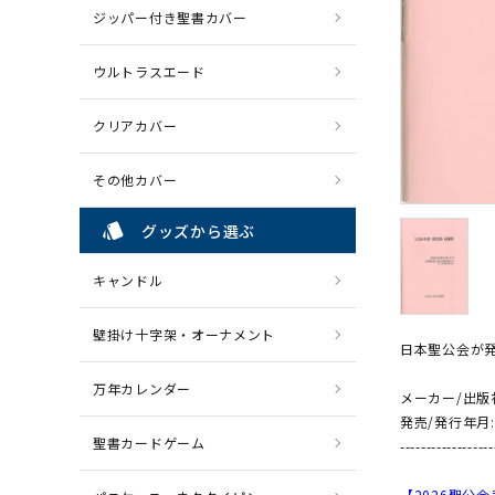
ジッパー付き聖書カバー
ウルトラスエード
クリアカバー
その他カバー
style
グッズから選ぶ
キャンドル
壁掛け十字架・オーナメント
日本聖公会が発
万年カレンダー
メーカー/出版
発売/発行年月:
聖書カードゲーム
------------------
【2026聖公