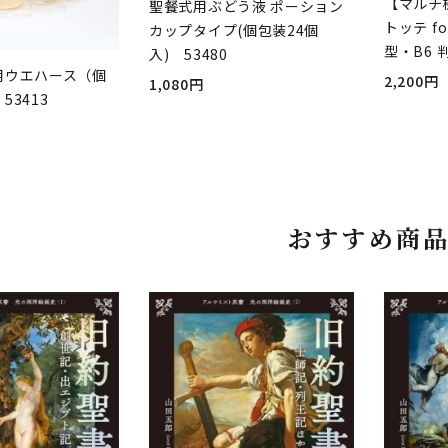
【マルチ
聖餐式用ぶどう液 ポーション
トッテ fo
カップタイプ(個包装24個
型・B6 
入) 53480
用ウエハース（個
2,200円
1,080円
53413
おすすめ商