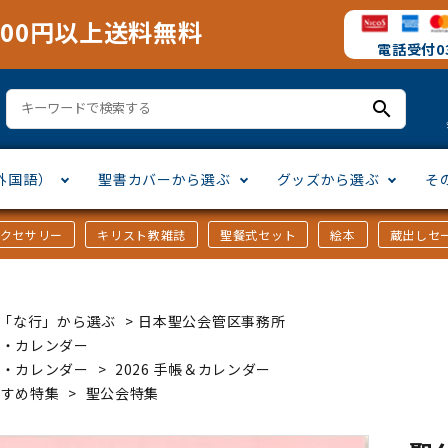
000円以上送料無料
電話受付03
search
外国語）
聖書カバーから選ぶ
グッズから選ぶ
そ
アクセサリー
キリスト教雑誌
聖餐式セット
絵本
蔵出しセ
訳
ア語
書カバー
十字架・オーナメント
」から選ぶ
口語訳
ラテン語
みことば入り聖書カバー
万年カレンダー
讃美歌・聖歌
「さ行」から選ぶ
ｶｰ「な行」から選ぶ
>
日本聖公会管区事務所
シスコ会訳
ス語
ラスエード
オル・マスク
ト教雑誌
」から選ぶ
個人訳・その他
中国・台湾語
クリアカバー
Tシャツ
アートバイブル・額装
「ま行」から選ぶ
帳・カレンダー
帳・カレンダー
>
2026 手帳＆カレンダー
すすめ特集
>
聖公会特集
ヨーロッパ言語
類
マス特集
」から選ぶ
その他アジアの言語
ステイショナリー
手帳・カレンダー