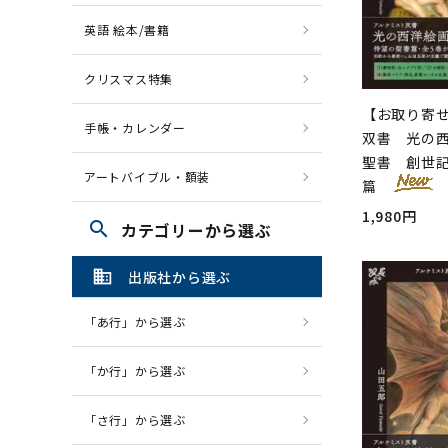
英語 絵本/書籍
クリスマス特集
【お取り寄
手帳・カレンダー
双書 光の西
聖書 創世
アートバイブル・額装
篇
1,980円
search
カテゴリーから選ぶ
domain
出版社から選ぶ
「あ行」から選ぶ
「か行」から選ぶ
「さ行」から選ぶ