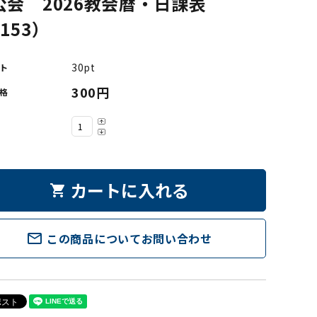
公会 2026教会暦・日課表
153）
30pt
ト
300円
格
カートに入れる
shopping_cart
mail_outline
この商品についてお問い合わせ