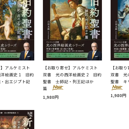
せ】アルケミスト
【お取り寄せ】アルケミスト
【お取り
洋絵画史 1 旧約
双書 光の西洋絵画史 2 旧約
双書 光
記・出エジプト記
聖書 士師記・列王記ほか
聖書 キ
篇
1,980円
1,980円