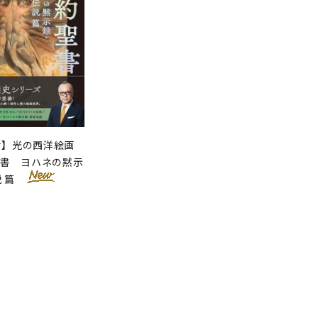
せ】光の西洋絵画
聖書 ヨハネの黙示
説 篇