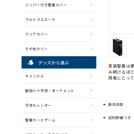
ジッパー付き聖書カバー
ウルトラスエード
クリアカバー
その他カバー
style
グッズから選ぶ
革装聖書は
み続けるほ
キャンドル
用者にとっ
壁掛け十字架・オーナメント
新共同訳
万年カレンダー
旧約続編つき
聖書カードゲーム