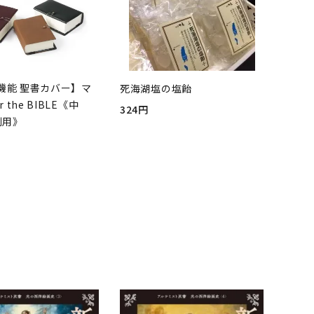
機能 聖書カバー】マ
死海湖塩の塩飴
r the BIBLE《中
324円
判用》
品