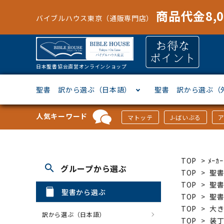
商品代金8,
バイブルハウス東京（通販専門店）
日本聖書協会直営オンラインショップ
聖書 訳から選ぶ（日本語）
聖書 訳から選ぶ（
人気キーワード
マトッテ
J-ばいぶる
聖書協会共同訳
ヘブライ語
オリジナル巻型聖書カバー
キャンドル
マンガ
「あ行」から選ぶ
新共同
ギリシ
本革聖
壁掛け
絵本
「か行
TOP
>
ﾒｰ
search
グループから選ぶ
新改訳
ドイツ語
ジッパー付き聖書カバー
パスケース・ネクタイピン
聖書通読
「な行」から選ぶ
フラン
フラン
ウルト
ミニタ
キリス
「は行
TOP
>
聖
TOP
>
聖
聖書から選ぶ
TOP
>
聖
スペイン・ポルトガル語
アクセサリー
イースター特集
「ら行」から選ぶ
その他
カード
クリス
「わ行
TOP
>
大
訳から選ぶ（日本語）
TOP
>
装