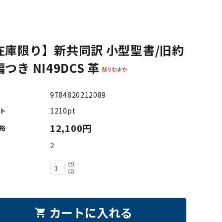
在庫限り】新共同訳 小型聖書/旧約
つき NI49DCS 革
9784820212089
1210pt
ト
12,100円
格
2
カートに入れる
shopping_cart