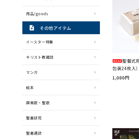
用品/goods
note_add
その他アイテム
イースター特集
キリスト教雑誌
聖餐式
包装24枚入）
マンガ
1,080円
絵本
讃美歌・聖歌
聖書研究
聖書通読