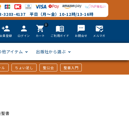
-3203-4137 平日（月～金）10-12時/13-16時
0
person_add
person
shopping_cart
menu_book
textsms
mark_email_read
会員登録
ログイン
カート
ご利用ガイド
お問合せ
メルマガ
の他アイテム
出版社から選ぶ
ール
ちょい足し
聖公会
聖書入門
文語訳
英語
フリーサイズ
聖書カードゲーム
聖書研究
「た行」から選ぶ
韓国語
その他カバー
しおり・ブックレンズ
英語 絵本/書籍
「や行」から選ぶ
装聖書
アフリカの言語
DVD