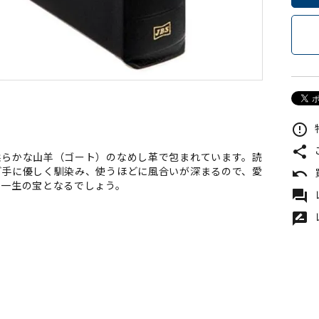
error_outline
share
柔らかな山羊（ゴート）のなめし革で包まれています。読
ど手に優しく馴染み、使うほどに風合いが深まるので、愛
undo
て一生の宝となるでしょう。
forum
rate_review