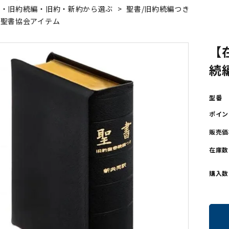
書・旧約続編・旧約・新約から選ぶ
>
聖書/旧約続編つき
ンソフトCD-ROM
用品/goods
本聖書協会アイテム
【
続編
型番
ポイン
販売価
在庫数
購入数