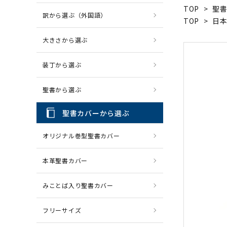
TOP
>
聖
訳から選ぶ（外国語）
CD・MP3
パソコ
TOP
>
日
大きさから選ぶ
装丁から選ぶ
聖書から選ぶ
聖書カバーから選ぶ
オリジナル巻型聖書カバー
本革聖書カバー
みことば入り聖書カバー
フリーサイズ