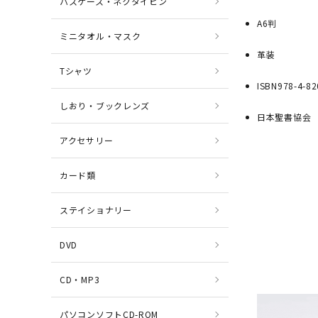
パスケース・ネクタイピン
A6判
ミニタオル・マスク
革装
Tシャツ
ISBN978-4-82
しおり・ブックレンズ
日本聖書協会
アクセサリー
カード類
ステイショナリー
DVD
CD・MP3
パソコンソフトCD-ROM