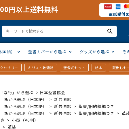
000円以上送料無料
電話受付03
search
外国語）
聖書カバーから選ぶ
グッズから選ぶ
そ
アクセサリー
キリスト教雑誌
聖餐式セット
絵本
蔵出しセ
訳
ア語
書カバー
十字架・オーナメント
」から選ぶ
口語訳
ラテン語
みことば入り聖書カバー
万年カレンダー
讃美歌・聖歌
「さ行」から選ぶ
ｶｰ「な行」から選ぶ
>
日本聖書協会
シスコ会訳
ス語
ラスエード
オル・マスク
ト教雑誌
」から選ぶ
個人訳・その他
中国・台湾語
クリアカバー
Tシャツ
アートバイブル・額装
「ま行」から選ぶ
書 訳から選ぶ（日本語）
>
新共同訳
書 訳から選ぶ（日本語）
>
新共同訳
>
聖書/旧約続編つき
書 訳から選ぶ（日本語）
>
新共同訳
>
聖書/旧約続編つき
>
革
ヨーロッパ言語
類
マス特集
」から選ぶ
その他アジアの言語
ステイショナリー
手帳・カレンダー
きさ
>
小型（A6判）
丁
>
革装