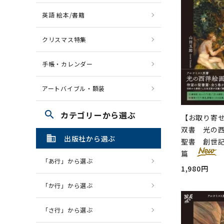
英語 絵本/書籍
クリスマス特集
手帳・カレンダー
アートバイブル・額装
search
カテゴリーから選ぶ
【お取り寄
双書 光の西
domain
出版社から選ぶ
聖書 創世
篇
「あ行」から選ぶ
1,980円
「か行」から選ぶ
「さ行」から選ぶ