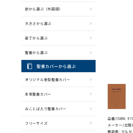
訳から選ぶ（外国語）
CD・MP3
パソコ
大きさから選ぶ
装丁から選ぶ
聖書から選ぶ
聖書カバーから選ぶ
オリジナル巻型聖書カバー
本革聖書カバー
みことば入り聖書カバー
品番/ISBN: 97
フリーサイズ
メーカー/出版
著訳者: マル