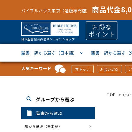
商品代金8,
バイブルハウス東京（通販専門店）
日本聖書協会直営オンラインショップ
聖書 訳から選ぶ（日本語）
聖書 訳から選ぶ（
人気キーワード
マトッテ
J-ばいぶる
聖書協会共同訳
ヘブライ語
オリジナル巻型聖書カバー
キャンドル
マンガ
「あ行」から選ぶ
新共同
ギリシ
本革聖
壁掛け
絵本
「か行
TOP
>
ﾒｰ
search
グループから選ぶ
新改訳
ドイツ語
ジッパー付き聖書カバー
パスケース・ネクタイピン
聖書通読
「な行」から選ぶ
フラン
フラン
ウルト
ミニタ
キリス
「は行
聖書から選ぶ
スペイン・ポルトガル語
アクセサリー
イースター特集
「ら行」から選ぶ
その他
カード
クリス
「わ行
訳から選ぶ（日本語）