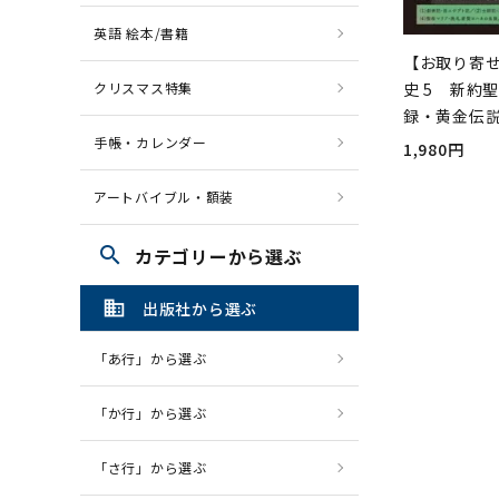
英語 絵本/書籍
【お取り寄
クリスマス特集
史 5 新約
録・黄金伝
手帳・カレンダー
1,980円
アートバイブル・額装
search
カテゴリーから選ぶ
domain
出版社から選ぶ
「あ行」から選ぶ
「か行」から選ぶ
「さ行」から選ぶ