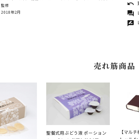
undo
 監修
 2018年2月
forum
rate_review
売れ筋商品
【マルチ
聖餐式用ぶどう液 ポーション