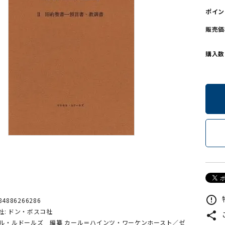
ポイン
ンソフトCD-ROM
用品/goods
販売価
購入数
error_outline
84886266286
社: ドン・ボスコ社
share
セル・ルドールズ 編纂 カール＝ハインツ・ワーケンホースト／ゼ