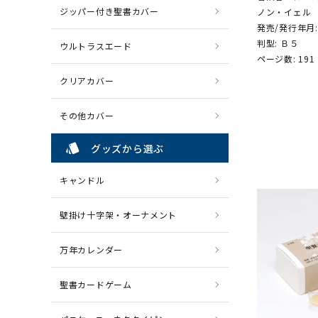
ジッパー付き聖書カバー
ノン・イェル
発売/発行年月:
判型: Ｂ５
ウルトラスエード
ページ数: 191
クリアカバー
その他カバー
style
グッズから選ぶ
キャンドル
壁掛け十字架・オーナメント
万年カレンダー
聖書カードゲーム