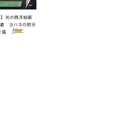
せ】光の西洋絵画
聖書 ヨハネの黙示
説 篇