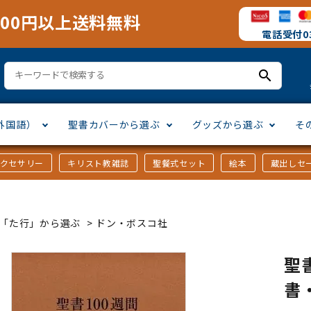
000円以上送料無料
電話受付03
search
外国語）
聖書カバーから選ぶ
グッズから選ぶ
そ
アクセサリー
キリスト教雑誌
聖餐式セット
絵本
蔵出しセ
訳
ア語
書カバー
十字架・オーナメント
」から選ぶ
口語訳
ラテン語
みことば入り聖書カバー
万年カレンダー
讃美歌・聖歌
「さ行」から選ぶ
ｶｰ「た行」から選ぶ
>
ドン・ボスコ社
シスコ会訳
ス語
ラスエード
オル・マスク
ト教雑誌
」から選ぶ
個人訳・その他
中国・台湾語
クリアカバー
Tシャツ
アートバイブル・額装
「ま行」から選ぶ
聖
書
ヨーロッパ言語
類
マス特集
」から選ぶ
その他アジアの言語
ステイショナリー
手帳・カレンダー