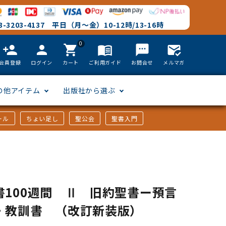
-3203-4137 平日（月～金）10-12時/13-16時
0
person_add
person
shopping_cart
menu_book
textsms
mark_email_read
会員登録
ログイン
カート
ご利用ガイド
お問合せ
メルマガ
の他アイテム
出版社から選ぶ
ール
ちょい足し
聖公会
聖書入門
文語訳
英語
フリーサイズ
聖書カードゲーム
聖書研究
「た行」から選ぶ
韓国語
その他カバー
しおり・ブックレンズ
英語 絵本/書籍
「や行」から選ぶ
書100週間 Ⅱ 旧約聖書ー預言
・教訓書 （改訂新装版）
アフリカの言語
DVD