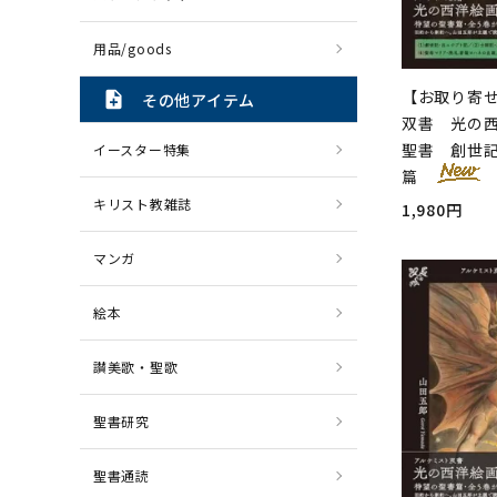
用品/goods
【お取り寄
note_add
その他アイテム
双書 光の西
聖書 創世
イースター特集
篇
キリスト教雑誌
1,980円
マンガ
絵本
讃美歌・聖歌
聖書研究
聖書通読