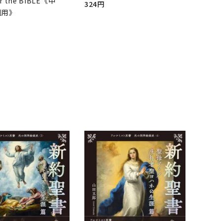
r the BIBLE《中
324円
判用》
品