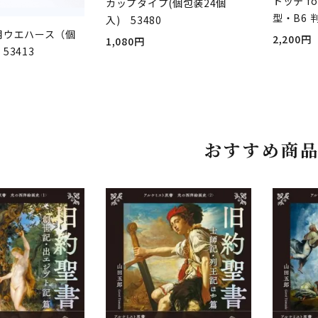
トッテ fo
カップタイプ(個包装24個
型・B6 
入) 53480
用ウエハース（個
2,200円
1,080円
53413
おすすめ商