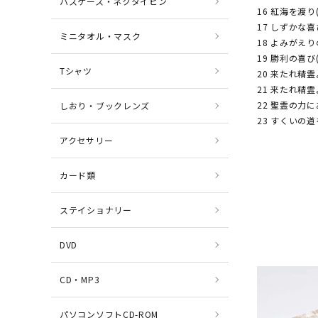
パスケース・ネクタイピン
16 紅海を渡り(
17 しずかな喜び
ミニタオル・マスク
18 よみがえり
19 勝利の喜び(
Tシャツ
20 来たれ精霊
21 来たれ精霊よ
22 聖霊の力に
しおり・ブックレンズ
23 すくいの道を
アクセサリー
カード類
ステイショナリー
DVD
CD・MP3
パソコンソフトCD-ROM