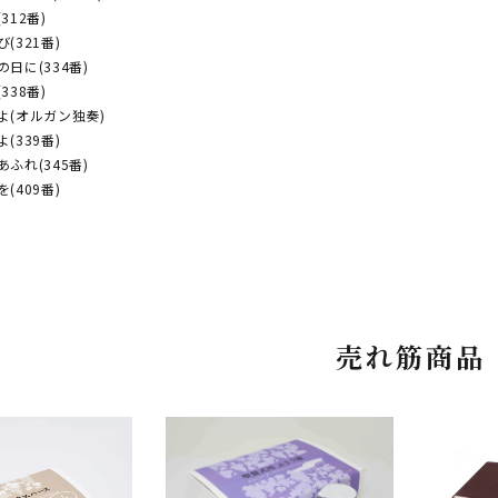
312番)
(321番)
の日に(334番)
338番)
よ(オルガン独奏)
(339番)
あふれ(345番)
(409番)
売れ筋商品