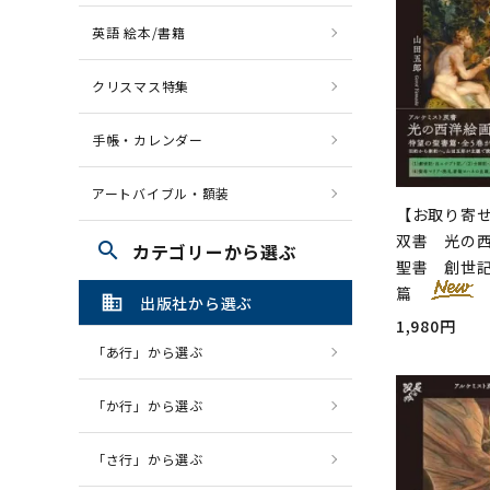
英語 絵本/書籍
クリスマス特集
手帳・カレンダー
アートバイブル・額装
【お取り寄
双書 光の西
search
カテゴリーから選ぶ
聖書 創世
篇
domain
出版社から選ぶ
1,980円
「あ行」から選ぶ
「か行」から選ぶ
「さ行」から選ぶ