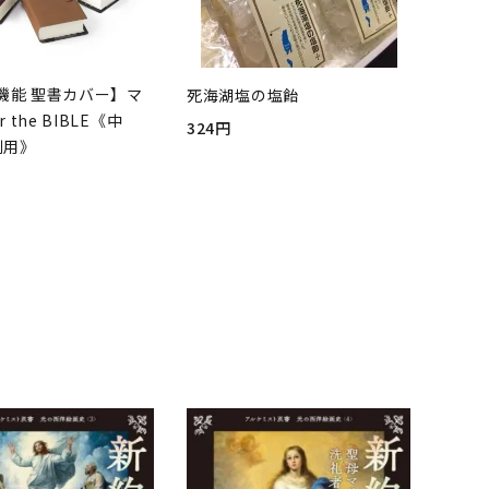
機能 聖書カバー】マ
死海湖塩の塩飴
r the BIBLE《中
324円
判用》
品