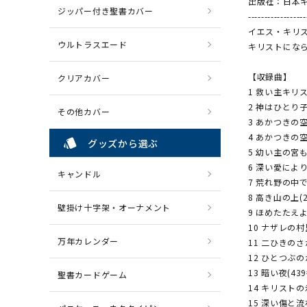
出版社：日本
ジッパー付き聖書カバー
------------------
イエス・キリ
ウルトラスエード
キリストにな
【収録曲】
クリアカバー
1 救い主キリス
2 神はひとり子
その他カバー
3 あかつきの
4 あかつきの空
style
グッズから選ぶ
5 幼い主の宮も
6 深い愛により(
キャンドル
7 荒れ野の中で(
8 高き山の上(2
壁掛け十字架・オーナメント
9 ほめたたえよ
10 ナザレの村里
万年カレンダー
11 二ひきのさ
12 ひとつぶの
13 暗い夜(439
聖書カードゲーム
14 キリストの
15 深い傷と流