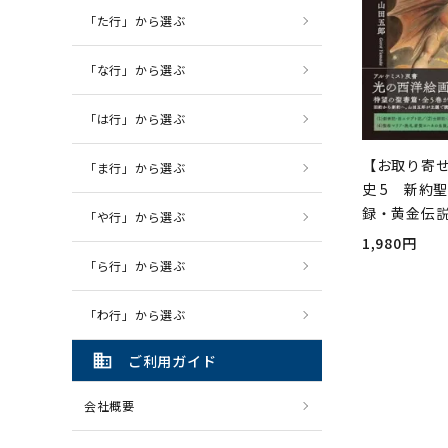
「た行」から選ぶ
「な行」から選ぶ
「は行」から選ぶ
【お取り寄
「ま行」から選ぶ
史 5 新約
録・黄金伝
「や行」から選ぶ
1,980円
「ら行」から選ぶ
「わ行」から選ぶ
domain
ご利用ガイド
会社概要