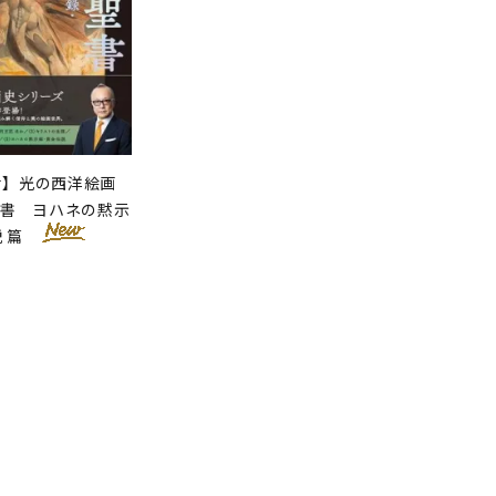
せ】光の西洋絵画
聖書 ヨハネの黙示
説 篇