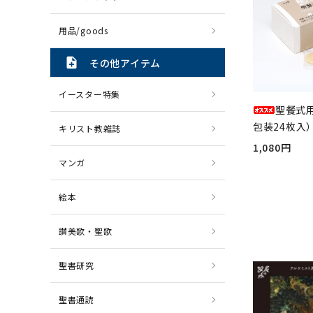
用品/goods
note_add
その他アイテム
イースター特集
聖餐式
包装24枚入）
キリスト教雑誌
1,080円
マンガ
絵本
讃美歌・聖歌
聖書研究
聖書通読