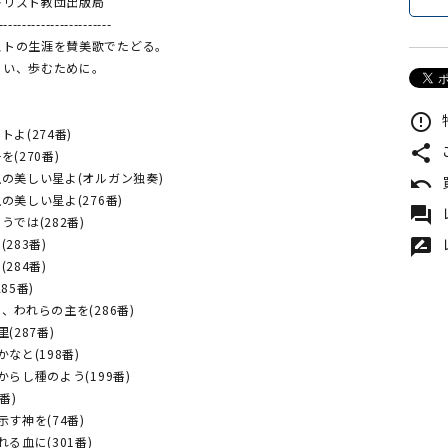
キリスト教団出版局
------------------------
ストの生涯を賛美歌でたどる。
らい、歩むために。
error_outline
トよ(274番)
share
を(270番)
空の美しい星よ(オルガン独奏)
undo
の美しい星よ(276番)
forum
うでは(282番)
rate_review
283番)
284番)
85番)
、われらの主を(286番)
(287番)
かなと(198番)
からし種のよう(199番)
番)
示す神を(74番)
れる血に(301番)