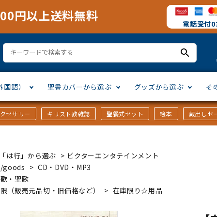
000円以上送料無料
電話受付03
search
外国語）
聖書カバーから選ぶ
グッズから選ぶ
そ
アクセサリー
キリスト教雑誌
聖餐式セット
絵本
蔵出しセ
訳
ア語
書カバー
十字架・オーナメント
」から選ぶ
口語訳
ラテン語
みことば入り聖書カバー
万年カレンダー
讃美歌・聖歌
「さ行」から選ぶ
ｶｰ「は行」から選ぶ
>
ビクターエンタテインメント
シスコ会訳
ス語
ラスエード
オル・マスク
ト教雑誌
」から選ぶ
個人訳・その他
中国・台湾語
クリアカバー
Tシャツ
アートバイブル・額装
「ま行」から選ぶ
/goods
>
CD・DVD・MP3
美歌・聖歌
庫限（販売元品切・旧価格など）
>
在庫限り☆用品
ヨーロッパ言語
類
マス特集
」から選ぶ
その他アジアの言語
ステイショナリー
手帳・カレンダー