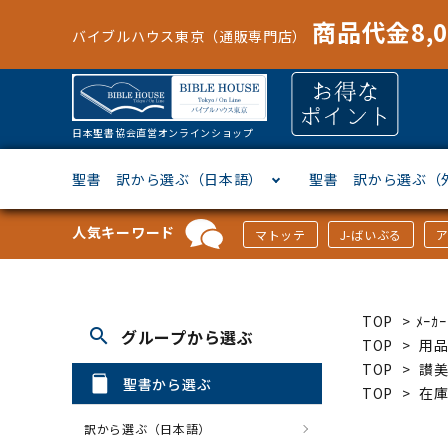
商品代金8,
バイブルハウス東京（通販専門店）
日本聖書協会直営オンラインショップ
聖書 訳から選ぶ（日本語）
聖書 訳から選ぶ（
人気キーワード
マトッテ
J-ばいぶる
聖書協会共同訳
ヘブライ語
オリジナル巻型聖書カバー
キャンドル
マンガ
「あ行」から選ぶ
新共同
ギリシ
本革聖
壁掛け
絵本
「か行
TOP
>
ﾒｰ
search
グループから選ぶ
新改訳
ドイツ語
ジッパー付き聖書カバー
パスケース・ネクタイピン
聖書通読
「な行」から選ぶ
フラン
フラン
ウルト
ミニタ
キリス
「は行
TOP
>
用品
TOP
>
讃
聖書から選ぶ
TOP
>
在
スペイン・ポルトガル語
アクセサリー
イースター特集
「ら行」から選ぶ
その他
カード
クリス
「わ行
訳から選ぶ（日本語）