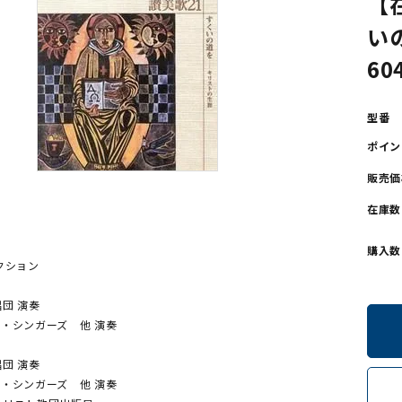
【
い
ンソフトCD-ROM
用品/goods
60
型番
ポイン
販売価
在庫数
購入数
クション
団 演奏
・シンガーズ 他 演奏
団 演奏
・シンガーズ 他 演奏