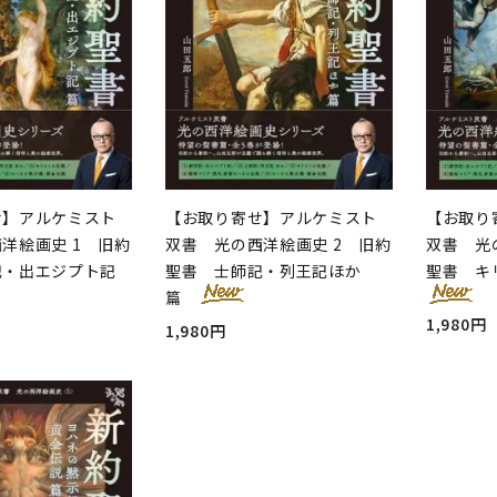
せ】アルケミスト
【お取り寄せ】アルケミスト
【お取り
洋絵画史 1 旧約
双書 光の西洋絵画史 2 旧約
双書 光
記・出エジプト記
聖書 士師記・列王記ほか
聖書 キ
篇
1,980円
1,980円