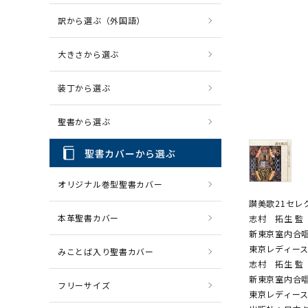
訳から選ぶ（外国語）
CD・MP3
パソコ
大きさから選ぶ
装丁から選ぶ
聖書から選ぶ
聖書カバーから選ぶ
オリジナル巻型聖書カバー
讃美歌21セレ
本革聖書カバー
志村 拓生 監
新東京室内合唱
東京レディース
みことば入り聖書カバー
志村 拓生 監
新東京室内合唱
フリーサイズ
東京レディース