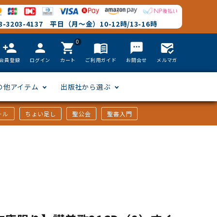
-3203-4137 平日（月～金）10-12時/13-16時
0
person_add
person
shopping_cart
menu_book
textsms
mark_email_read
会員登録
ログイン
カート
ご利用ガイド
お問合せ
メルマガ
の他アイテム
出版社から選ぶ
ール
ちょい足し
聖公会
聖書入門
文語訳
英語
フリーサイズ
聖書カードゲーム
聖書研究
「た行」から選ぶ
韓国語
その他カバー
しおり・ブックレンズ
英語 絵本/書籍
「や行」から選ぶ
アフリカの言語
DVD