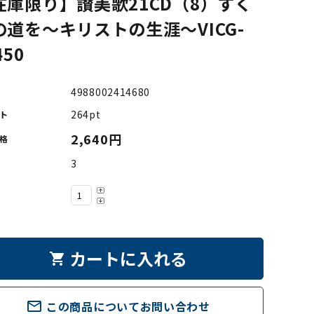
在庫限り】讃美歌21CD（8）すく
の道を～キリストの生涯～VICG-
450
4988002414680
264pt
ト
2,640円
格
3
カートに入れる
shopping_cart
mail_outline
この商品についてお問い合わせ