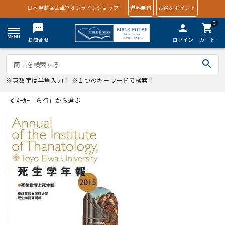
日本聖書協会直営オンラインショップ
送料無料
お得なポイント
0
textsms
person
shopping_cart
お問合せ
ログイン
カート
search
※英数字は半角入力！ ※１つのキーワードで検索！
ﾒｰｶｰ「ら行」から選ぶ