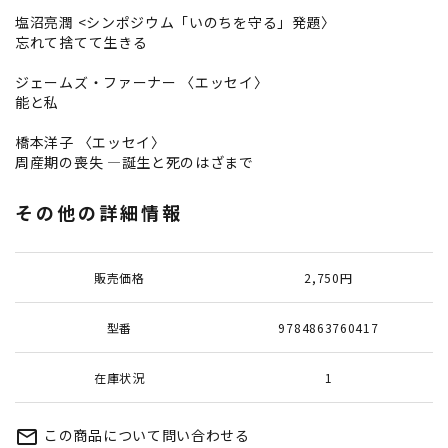
塩沼亮潤 <シンポジウム「いのちを守る」発題〉
忘れて捨てて生きる
ジェームズ・ファーナー 〈エッセイ〉
能と私
橋本洋子 〈エッセイ〉
周産期の喪失 ―誕生と死のはざまで
その他の詳細情報
販売価格
2,750円
型番
9784863760417
在庫状況
1
この商品について問い合わせる
mail_outline