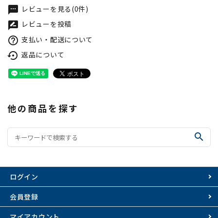
レビューを見る(0件)
textsms
レビューを投稿
rate_review
支払い・配送について
help_outline
返品について
settings_backup_restore
他の商品を探す
search
ログイン
会員登録
マイアカウント