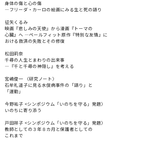
身体の傷と心の傷
―フリーダ・カーロの絵画にみる生と死の語り
征矢くるみ
映画『悲しみの天使』から漫画『トーマの
心臓』へ ―ペールフィット原作『特別な友情』に
おける救済の失敗とその修復
松田莉奈
千尋の人生とまわりの出来事
―『千と千尋の神隠し』を考える
宮嶋俊一 〈研究ノート〉
石牟礼道子に見る水俣病事件の「語り」と
「運動」
今野祐子 <シンポジウム「いのちを守る」発題〉
いのちに寄り添う
戸田祥子 <シンポジウム「いのちを守る」発題〉
教師としての３年８カ月と保護者としての
これまで