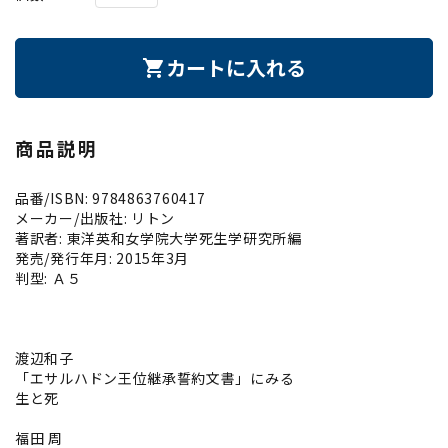
カートに入れる
shopping_cart
商品説明
品番/ISBN: 9784863760417
メーカー/出版社: リトン
著訳者: 東洋英和女学院大学死生学研究所編
発売/発行年月: 2015年3月
判型: Ａ５
渡辺和子
「エサルハドン王位継承誓約文書」にみる
生と死
福田 周