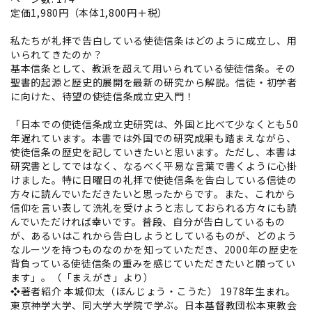
定価1,980円（本体1,800円＋税）
私たちが礼拝で告白している使徒信条はどのように成立し、用
いられてきたのか？
基本信条として、教派を超えて用いられている使徒信条。その
聖書的起源と歴史的展開を最新の研究から解説。信徒・初学者
に向けた、待望の使徒信条成立史入門！
「日本での使徒信条成立史研究は、外国と比べて少なくとも50
年遅れています。本書では外国での研究成果も踏まえながら、
使徒信条の歴史を記していきたいと思います。ただし、本書は
研究書としてではなく、なるべく平易な言葉で書くように心掛
けました。特に日曜日の礼拝で使徒信条を告白している信徒の
方々に読んでいただきたいと思ったからです。また、これから
信仰を言い表して洗礼を受けようと志しておられる方々にも読
んでいただければ幸いです。普段、自分が告白しているもの
が、あるいはこれから告白しようとしているものが、どのよう
なルーツを持つものなのかを知っていただき、2000年の歴史を
背負っている使徒信条の重みを感じていただきたいと願ってい
ます」。（「まえがき」より）
❖著者紹介 本城仰太（ほんじょう・こうた） 1978年生まれ。
東京神学大学、同大学大学院で学ぶ。日本基督教団松本東教会