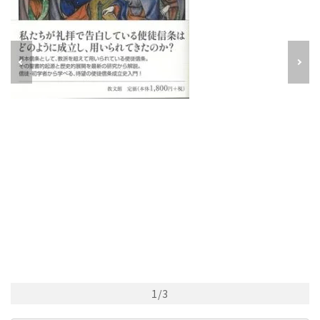
1
/
3