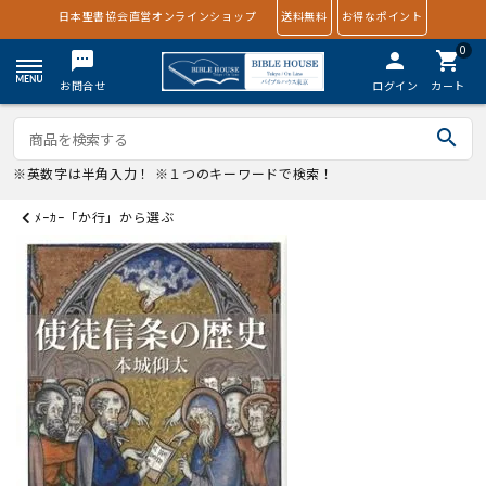
日本聖書協会直営オンラインショップ
送料無料
お得なポイント
0
textsms
person
shopping_cart
お問合せ
ログイン
カート
search
※英数字は半角入力！ ※１つのキーワードで検索！
ﾒｰｶｰ「か行」から選ぶ