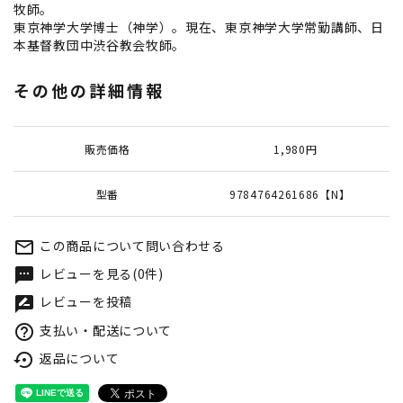
牧師。
東京神学大学博士（神学）。現在、東京神学大学常勤講師、日
本基督教団中渋谷教会牧師。
その他の詳細情報
販売価格
1,980円
型番
9784764261686【N】
この商品について問い合わせる
mail_outline
レビューを見る(0件)
textsms
レビューを投稿
rate_review
支払い・配送について
help_outline
返品について
settings_backup_restore