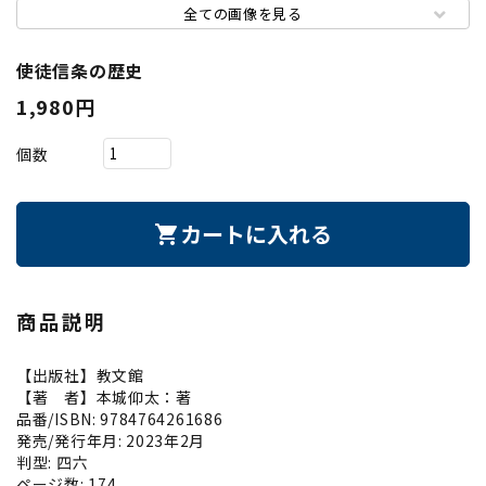
全ての画像を見る
使徒信条の歴史
1,980円
個数
カートに入れる
shopping_cart
商品説明
【出版社】教文館
【著 者】本城仰太：著
品番/ISBN: 9784764261686
発売/発行年月: 2023年2月
判型: 四六
ページ数: 174