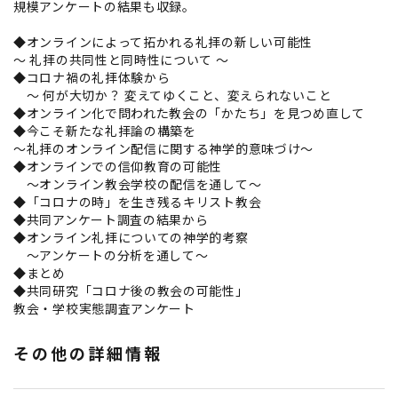
規模アンケートの結果も収録。
◆オンラインによって拓かれる礼拝の新しい可能性
～ 礼拝の共同性と同時性について ～
◆コロナ禍の礼拝体験から
～ 何が大切か？ 変えてゆくこと、変えられないこと
◆オンライン化で問われた教会の「かたち」を見つめ直して
◆今こそ新たな礼拝論の構築を
～礼拝のオンライン配信に関する神学的意味づけ～
◆オンラインでの信仰教育の可能性
～オンライン教会学校の配信を通して～
◆「コロナの時」を生き残るキリスト教会
◆共同アンケート調査の結果から
◆オンライン礼拝についての神学的考察
～アンケートの分析を通して～
◆まとめ
◆共同研究「コロナ後の教会の可能性」
教会・学校実態調査アンケート
その他の詳細情報