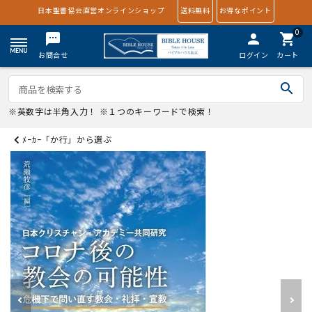
日本聖書協会直営オンラインショップ
送料無料
お得なポイント
0
textsms
person
shopping_cart
お問合せ
ログイン
カート
search
※英数字は半角入力！ ※１つのキーワードで検索！
ﾒｰｶｰ「か行」から選ぶ