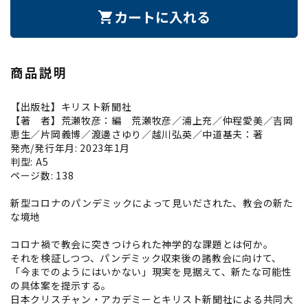
カートに入れる
shopping_cart
商品説明
【出版社】キリスト新聞社
【著 者】荒瀬牧彦：編 荒瀬牧彦／浦上充／仲程愛美／吉岡
恵生／片岡義博／渡邊さゆり／越川弘英／中道基夫：著
発売/発行年月: 2023年1月
判型: A5
ページ数: 138
新型コロナのパンデミックによって見いだされた、教会の新た
な境地
コロナ禍で教会に突きつけられた神学的な課題とは何か。
それを検証しつつ、パンデミック収束後の諸教会に向けて、
「今までのようにはいかない」現実を見据えて、新たな可能性
の具体案を提示する。
日本クリスチャン・アカデミーとキリスト新聞社による共同大