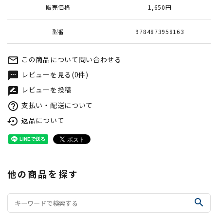
販売価格
1,650円
型番
9784873958163
この商品について問い合わせる
mail_outline
レビューを見る(0件)
textsms
レビューを投稿
rate_review
支払い・配送について
help_outline
返品について
settings_backup_restore
他の商品を探す
search