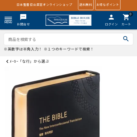
日本聖書協会直営オンラインショップ
送料無料
お得なポイント
0
textsms
person
shopping_cart
お問合せ
ログイン
カート
search
※英数字は半角入力！ ※１つのキーワードで検索！
ﾒｰｶｰ「な行」から選ぶ