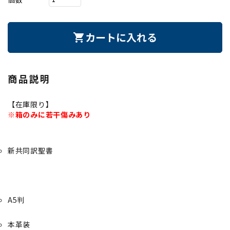
カートに入れる
shopping_cart
商品説明
【在庫限り】
※箱のみに若干傷みあり
新共同訳聖書
A5判
本革装