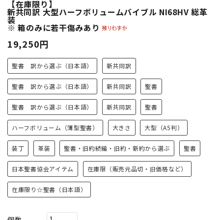
【在庫限り】
新共同訳 大型ハーフボリュームバイブル NI68HV 総革
装
※ 箱のみに若干傷みあり
19,250円
聖書 訳から選ぶ（日本語）
新共同訳
聖書 訳から選ぶ（日本語）
新共同訳
聖書
聖書 訳から選ぶ（日本語）
新共同訳
聖書
ハーフボリューム（薄型聖書）
大きさ
大型（A5判）
装丁
革装
聖書・旧約続編・旧約・新約から選ぶ
聖書
日本聖書協会アイテム
在庫限（販売元品切・旧価格など）
在庫限り☆聖書（日本語）
個数