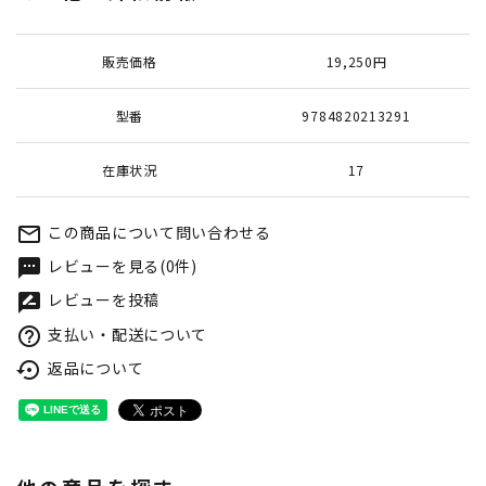
販売価格
19,250円
型番
9784820213291
在庫状況
17
この商品について問い合わせる
mail_outline
レビューを見る(0件)
textsms
レビューを投稿
rate_review
支払い・配送について
help_outline
返品について
settings_backup_restore