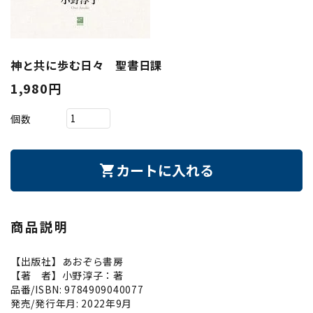
神と共に歩む日々 聖書日課
1,980円
個数
カートに入れる
shopping_cart
商品説明
【出版社】あおぞら書房
【著 者】小野淳子：著
品番/ISBN: 9784909040077
発売/発行年月: 2022年9月