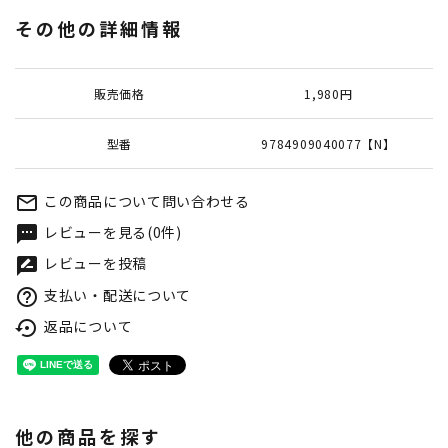
その他の詳細情報
販売価格
1,980円
型番
9784909040077【N】
この商品について問い合わせる
mail_outline
レビューを見る(0件)
textsms
レビューを投稿
rate_review
支払い・配送について
help_outline
返品について
settings_backup_restore
他の商品を探す