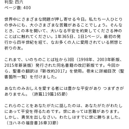
判型: 四六
ページ数: 400
世界中にさまざまな問題が押し寄せる今日。私たち一人ひとり
の歩みにも、大小さまざまな苦難があることでしょう。そんな
とき、この本を開いて、大いなる平安を約束してくださる神の
ことばに触れてください。1年365日、1日1ページ。最初の発
行から四半世紀を経て、なお多くの人に愛用されている黙想と
祈りの友。
これまで、いのちのことば社から3回（1998年、2003年新版、
2015年新装版）発行された同名書籍の改訂新版です。今回か
ら、聖書の翻訳は『新改約2017』を使用。巻末に詳細目次（聖
書箇所一覧）を付けました。
あなたのみおしえを愛する者には豊かな平安があり つまずきが
ありません。（詩篇119篇165節）
これらのことをあなたがたに話したのは、あなたがたがわたし
にあって平安を得るためです。世にあっては苦難があります。
しかし、勇気を出しなさい。わたしはすでに世に勝ちました。
（ヨハネの福音書16章33節）