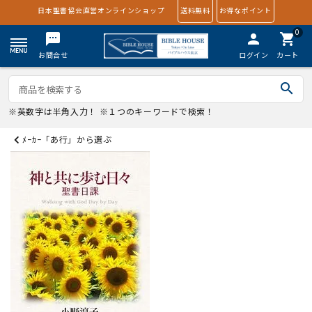
日本聖書協会直営オンラインショップ
送料無料
お得なポイント
0
textsms
person
shopping_cart
お問合せ
ログイン
カート
search
※英数字は半角入力！ ※１つのキーワードで検索！
ﾒｰｶｰ「あ行」から選ぶ