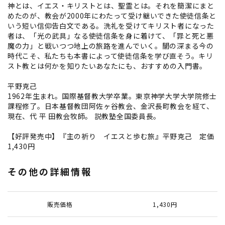
神とは、イエス・キリストとは、聖霊とは。それを簡潔にまと
めたのが、教会が2000年にわたって受け継いできた使徒信条と
いう短い信仰告白文である。洗礼を受けてキリスト者になった
者は、「光の武具」なる使徒信条を身に着けて、「罪と死と悪
魔の力」と戦いつつ地上の旅路を進んでいく。闇の深まる今の
時代こそ、私たちも本書によって使徒信条を学び直そう。キリ
スト教とは何かを知りたいあなたにも、おすすめの入門書。
平野克己
1962年生まれ。国際基督教大学卒業。東京神学大学大学院修士
課程修了。日本基督教団阿佐ヶ谷教会、金沢長町教会を経て、
現在、代 平 田教会牧師。 説教塾全国委員長。
【好評発売中】『主の祈り イエスと歩む旅』平野克己 定価
1,430円
その他の詳細情報
販売価格
1,430円