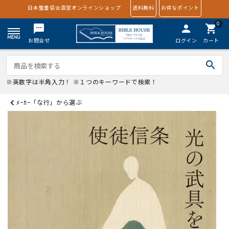
日本聖書協会直営オンラインショップ
送料無料
お得なポイント
0
textsms
person
shopping_cart
お問合せ
ログイン
カート
search
※英数字は半角入力！ ※１つのキーワードで検索！
ﾒｰｶｰ「な行」から選ぶ