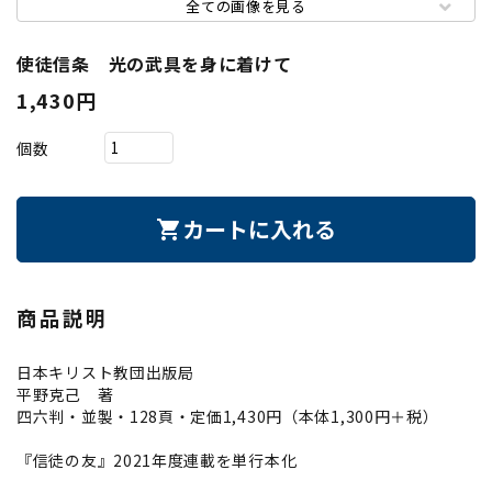
全ての画像を見る
使徒信条 光の武具を身に着けて
1,430円
個数
カートに入れる
shopping_cart
商品説明
日本キリスト教団出版局
平野克己 著
四六判・並製・128頁・定価1,430円（本体1,300円＋税）
『信徒の友』2021年度連載を単行本化