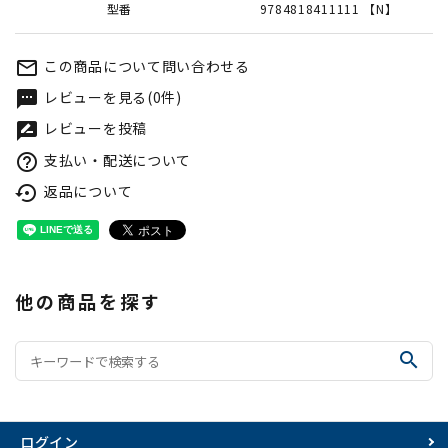
型番
9784818411111 【N】
この商品について問い合わせる
mail_outline
レビューを見る(0件)
textsms
レビューを投稿
rate_review
支払い・配送について
help_outline
返品について
settings_backup_restore
他の商品を探す
search
ログイン