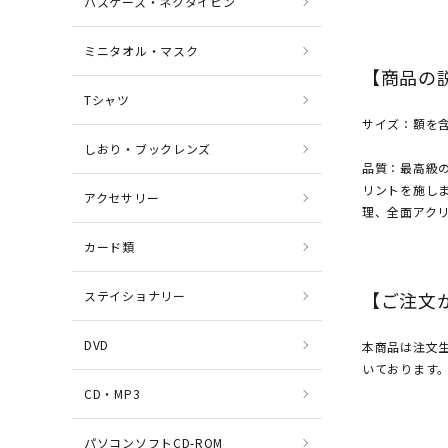
パスケース・ネクタイピン
ミニタオル・マスク
【商品の
Tシャツ
サイズ：額を含
しおり・ブックレンズ
品質：最高級
リントを施しま
アクセサリー
理、全面アク
カード類
【ご注文
ステイショナリー
DVD
本商品は注文
いております
CD・MP3
パソコンソフトCD-ROM