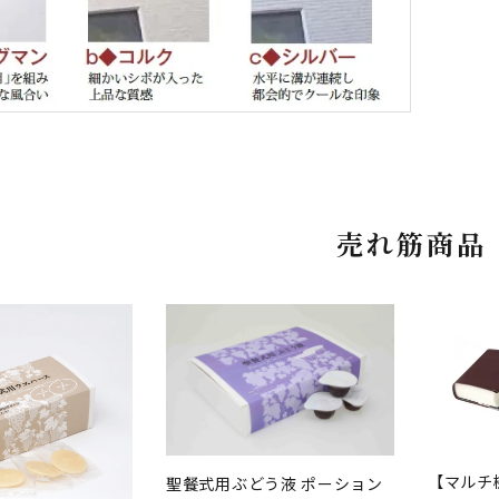
売れ筋商品
【マルチ
聖餐式用ぶどう液 ポーション