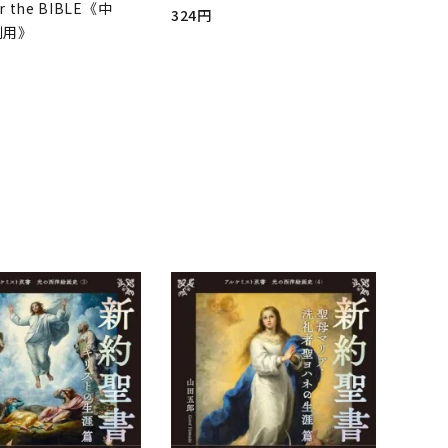
r the BIBLE《中
324円
判用》
品