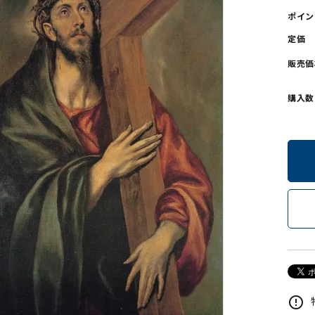
ポイン
ンソフトCD-ROM
用品/goods
定価
販売価
購入数
error_outline