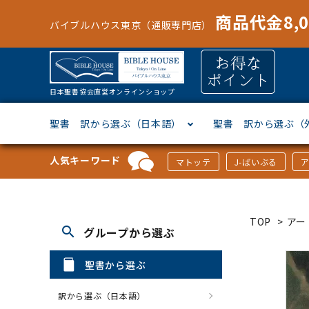
商品代金8,
バイブルハウス東京（通販専門店）
日本聖書協会直営オンラインショップ
聖書 訳から選ぶ（日本語）
聖書 訳から選ぶ（
人気キーワード
マトッテ
J-ばいぶる
聖書協会共同訳
ヘブライ語
オリジナル巻型聖書カバー
キャンドル
マンガ
「あ行」から選ぶ
新共同
ギリシ
本革聖
壁掛け
絵本
「か行
TOP
>
アー
search
グループから選ぶ
新改訳
ドイツ語
ジッパー付き聖書カバー
パスケース・ネクタイピン
聖書通読
「な行」から選ぶ
フラン
フラン
ウルト
ミニタ
キリス
「は行
聖書から選ぶ
スペイン・ポルトガル語
アクセサリー
イースター特集
「ら行」から選ぶ
その他
カード
クリス
「わ行
訳から選ぶ（日本語）