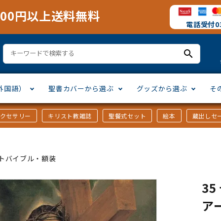
000円以上送料無料
電話受付03
search
外国語）
聖書カバーから選ぶ
グッズから選ぶ
そ
アクセサリー
キリスト教雑誌
聖餐式セット
絵本
蔵出しセ
訳
ア語
書カバー
十字架・オーナメント
」から選ぶ
口語訳
ラテン語
みことば入り聖書カバー
万年カレンダー
讃美歌・聖歌
「さ行」から選ぶ
トバイブル・額装
シスコ会訳
ス語
ラスエード
オル・マスク
ト教雑誌
」から選ぶ
個人訳・その他
中国・台湾語
クリアカバー
Tシャツ
アートバイブル・額装
「ま行」から選ぶ
3
ア
ヨーロッパ言語
類
マス特集
」から選ぶ
その他アジアの言語
ステイショナリー
手帳・カレンダー