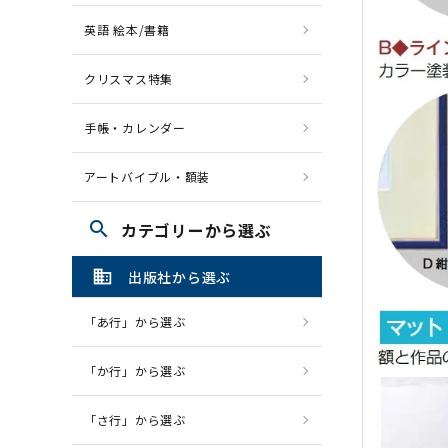
英語 絵本/書籍
クリスマス特集
手帳・カレンダー
アートバイブル・額装
search
カテゴリーから選ぶ
domain
出版社から選ぶ
「あ行」から選ぶ
「か行」から選ぶ
「さ行」から選ぶ