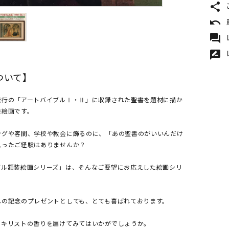
share
undo
forum
rate_review
ついて】
発行の「アートバイブルⅠ・Ⅱ」に収録された聖書を題材に描か
装絵画です。
ングや客間、学校や教会に飾るのに、「あの聖書のがいいんだけ
思ったご経験はありませんか？
ブル額装絵画シリーズ」は、そんなご要望にお応えした絵画シリ
への記念のプレゼントとしても、とても喜ばれております。
、キリストの香りを届けてみてはいかがでしょうか。