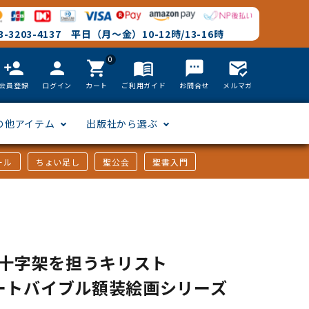
-3203-4137 平日（月～金）10-12時/13-16時
0
person_add
person
shopping_cart
menu_book
textsms
mark_email_read
会員登録
ログイン
カート
ご利用ガイド
お問合せ
メルマガ
の他アイテム
出版社から選ぶ
ール
ちょい足し
聖公会
聖書入門
文語訳
英語
フリーサイズ
聖書カードゲーム
聖書研究
「た行」から選ぶ
韓国語
その他カバー
しおり・ブックレンズ
英語 絵本/書籍
「や行」から選ぶ
5 十字架を担うキリスト
ートバイブル額装絵画シリーズ
アフリカの言語
DVD