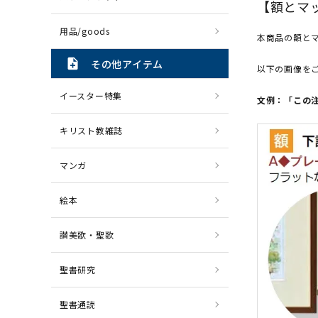
【額とマ
用品/goods
本商品の額と
note_add
その他アイテム
以下の画像を
イースター特集
文例：「この
キリスト教雑誌
マンガ
絵本
讃美歌・聖歌
聖書研究
聖書通読