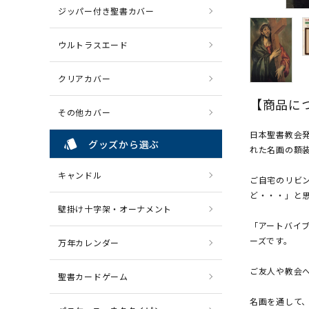
ジッパー付き聖書カバー
ウルトラスエード
クリアカバー
【商品に
その他カバー
日本聖書教会
style
グッズから選ぶ
れた名画の額
キャンドル
ご自宅のリビ
ど・・・」と
壁掛け十字架・オーナメント
「アートバイ
ーズです。
万年カレンダー
ご友人や教会
聖書カードゲーム
名画を通して