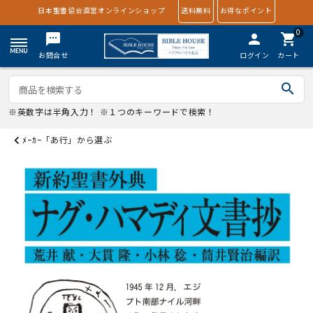
日本聖書協会直営オンラインショップ
送料無料
お得なポイント
0
textsms
person
shopping_cart
お問合せ
ログイン
カート
search
※英数字は半角入力！ ※１つのキーワードで検索！
ﾒｰｶｰ「あ行」から選ぶ