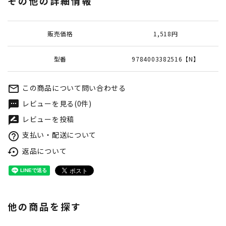
その他の詳細情報
販売価格
1,518円
型番
9784003382516【N】
この商品について問い合わせる
mail_outline
レビューを見る(0件)
textsms
レビューを投稿
rate_review
支払い・配送について
help_outline
返品について
settings_backup_restore
他の商品を探す