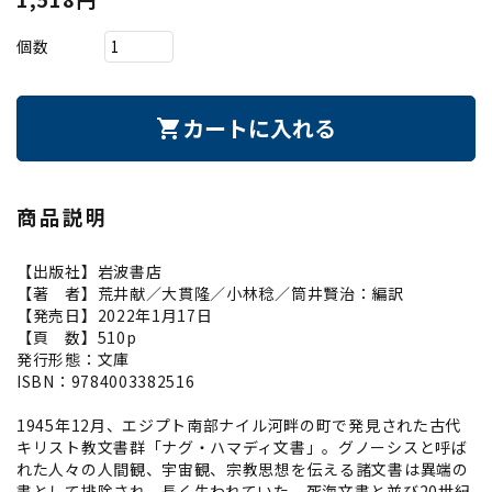
個数
カートに入れる
shopping_cart
商品説明
【出版社】岩波書店
【著 者】荒井献／大貫隆／小林稔／筒井賢治：編訳
【発売日】2022年1月17日
【頁 数】510p
発行形態：文庫
ISBN：9784003382516
1945年12月、エジプト南部ナイル河畔の町で発見された古代
キリスト教文書群「ナグ・ハマディ文書」。グノーシスと呼ば
れた人々の人間観、宇宙観、宗教思想を伝える諸文書は異端の
書として排除され、長く失われていた。死海文書と並び20世紀