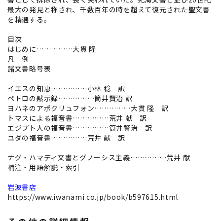
最大の発見と称され、千数百年の時を超えて復元された聖文書
を精選する。
目次
はじめに……………大貫 隆
凡 例
諸文書略号表
イエスの知恵……………小林 稔 訳
ペトロの黙示録……………筒井賢治 訳
ヨハネのアポクリュフォン……………大貫 隆 訳
トマスによる福音書……………荒井 献 訳
エジプト人の福音書……………筒井賢治 訳
ユダの福音書……………荒井 献 訳
ナグ・ハマディ文書とグノーシス主義……………荒井 献
補注・用語解説・索引
岩波書店
https://www.iwanami.co.jp/book/b597615.html