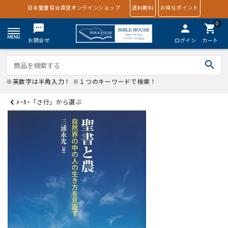
日本聖書協会直営オンラインショップ
送料無料
お得なポイント
0
textsms
person
shopping_cart
お問合せ
ログイン
カート
search
※英数字は半角入力！ ※１つのキーワードで検索！
ﾒｰｶｰ「さ行」から選ぶ