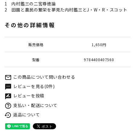
1 内村鑑三の二宮尊徳論
2 田園と農民の繁栄を夢見た内村鑑三とJ・W・R・スコット
その他の詳細情報
販売価格
1,650円
型番
9784400407560
この商品について問い合わせる
mail_outline
レビューを見る(0件)
textsms
レビューを投稿
rate_review
支払い・配送について
help_outline
返品について
settings_backup_restore