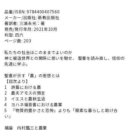
品番/ISBN: 9784400407560
メーカー/出版社: 新教出版社
著訳者: 三浦永光：著
発売/発行年月: 2021年10月
判型: 四六
ページ数: 203
私たちの社会はこのままでよいのか
神と被造世界との関係に思いを馳せ、 聖書を読み直し、信仰の
先達に学ぶ。
聖書が示す「農」の思想とは
【目次より】
1 詩篇における農
2 農夫アモスの預言
3 イエスと農耕生活
4 ヨハネ福音書における農業
5 「物質的豊かさと恐怖」よりも「簡素な暮らしと助け合
い」
補論 内村鑑三と農業