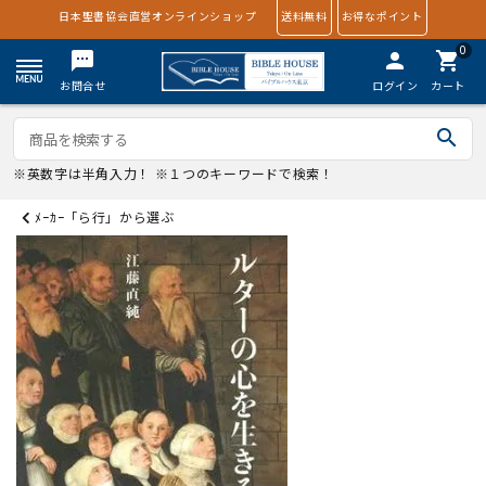
日本聖書協会直営オンラインショップ
送料無料
お得なポイント
0
textsms
person
shopping_cart
お問合せ
ログイン
カート
search
※英数字は半角入力！ ※１つのキーワードで検索！
ﾒｰｶｰ「ら行」から選ぶ