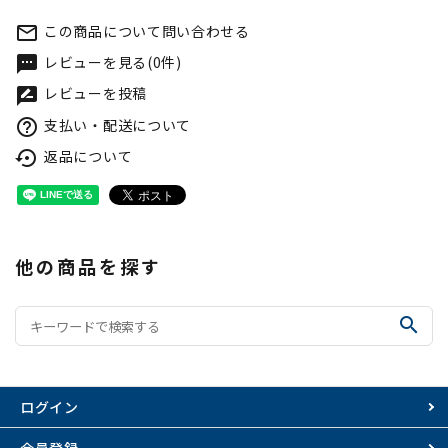
この商品について問い合わせる
mail_outline
レビューを見る(0件)
textsms
レビューを投稿
rate_review
支払い・配送について
help_outline
返品について
settings_backup_restore
他の商品を探す
search
ログイン