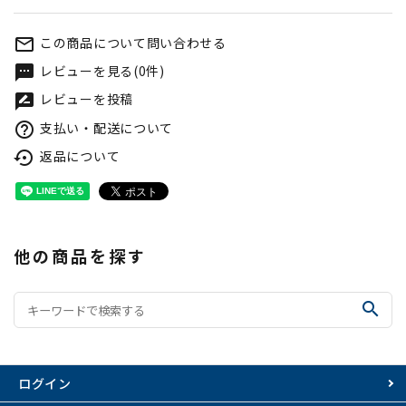
この商品について問い合わせる
mail_outline
レビューを見る(0件)
textsms
レビューを投稿
rate_review
支払い・配送について
help_outline
返品について
settings_backup_restore
他の商品を探す
search
ログイン