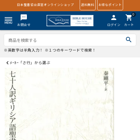
日本聖書協会直営オンラインショップ
送料無料
お得なポイント
0
textsms
person
shopping_cart
お問合せ
ログイン
カート
search
※英数字は半角入力！ ※１つのキーワードで検索！
ﾒｰｶｰ「さ行」から選ぶ