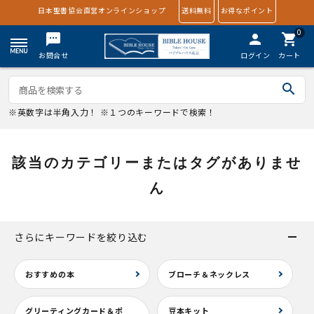
日本聖書協会直営オンラインショップ
送料無料
お得なポイント
0
textsms
person
shopping_cart
お問合せ
ログイン
カート
search
※英数字は半角入力！ ※１つのキーワードで検索！
該当のカテゴリーまたはタグがありませ
ん
さらにキーワードを絞り込む
おすすめの本
ブローチ＆ネックレス
グリーティングカード＆ポ
豆本キット