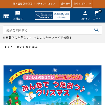
日本聖書協会直営オンラインショップ
送料無料
お得なポイント
0
textsms
person
shopping_cart
お問合せ
ログイン
カート
search
※英数字は半角入力！ ※１つのキーワードで検索！
ﾒｰｶｰ「か行」から選ぶ