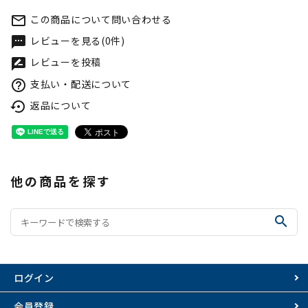
この商品について問い合わせる
mail_outline
レビューを見る(0件)
textsms
レビューを投稿
rate_review
支払い・配送について
help_outline
返品について
settings_backup_restore
他の商品を探す
search
ログイン
会員登録