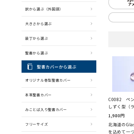
ア
訳から選ぶ（外国語）
CD・MP3
パソコ
大きさから選ぶ
装丁から選ぶ
聖書から選ぶ
聖書カバーから選ぶ
オリジナル巻型聖書カバー
本革聖書カバー
C0082 
しずく型（
みことば入り聖書カバー
1,980円
フリーサイズ
北海道のGl
を込めて一