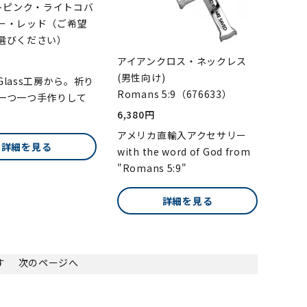
イトピンク・ライトコバ
ー・レッド（ご希望
選びください）
アイアンクロス・ネックレス
(男性向け)
lass工房から。祈り
Romans 5:9（676633）
一つ一つ手作りして
6,380円
アメリカ直輸入アクセサリー
詳細を見る
with the word of God from
"Romans 5:9"
詳細を見る
ます
次のページへ