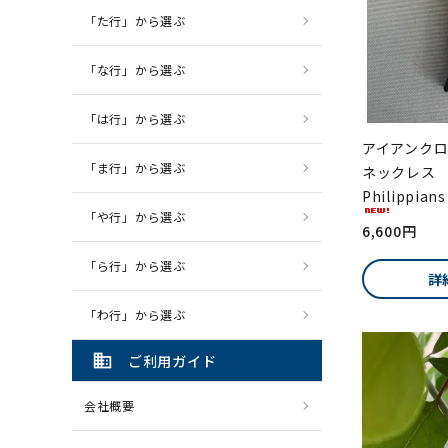
「た行」から選ぶ
「な行」から選ぶ
「は行」から選ぶ
アイアンクロス
「ま行」から選ぶ
ネックレス
Philippians
「や行」から選ぶ
6,600円
「ら行」から選ぶ
詳
「わ行」から選ぶ
domain
ご利用ガイド
会社概要