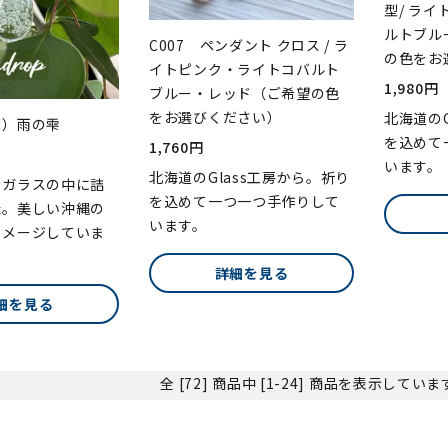
型/ ラ
ルトブル
C007 ペンダント クロス / ラ
の色をお
イトピンク・ライトコバルト
1,980円
ブルー・レッド（ご希望の色
をお選びください）
北海道のG
ト）雨の雫
を込めて
1,760円
います。
北海道のGlass工房から。祈り
をガラスの中に詰
を込めて一つ一つ手作りして
た。美しい沖縄の
います。
イメージしていま
詳細を見る
細を見る
全 [72] 商品中 [1-24] 商品を表示してい