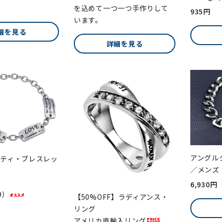
を込めて一つ一つ手作りして
935円
います。
細を見る
詳細を見る
アングル
ィティ・ブレスレッ
／メンズ
6,930円
9）
【50%OFF】ラディアンス・
リング
アメリカ直輸入リング