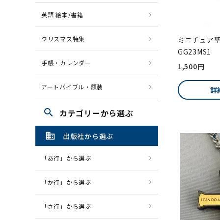
英語 絵本/書籍
クリスマス特集
ミニチュア
GG23MS1 
手帳・カレンダー
1,500円
アートバイブル・額装
詳
search
カテゴリーから選ぶ
domain
出版社から選ぶ
「あ行」から選ぶ
「か行」から選ぶ
「さ行」から選ぶ