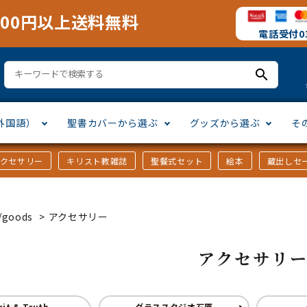
000円以上送料無料
電話受付03
search
外国語）
聖書カバーから選ぶ
グッズから選ぶ
そ
アクセサリー
キリスト教雑誌
聖餐式セット
絵本
蔵出しセ
訳
ア語
書カバー
十字架・オーナメント
」から選ぶ
口語訳
ラテン語
みことば入り聖書カバー
万年カレンダー
讃美歌・聖歌
「さ行」から選ぶ
goods
>
アクセサリー
シスコ会訳
ス語
ラスエード
オル・マスク
ト教雑誌
」から選ぶ
個人訳・その他
中国・台湾語
クリアカバー
Tシャツ
アートバイブル・額装
「ま行」から選ぶ
アクセサリ
ヨーロッパ言語
類
マス特集
」から選ぶ
その他アジアの言語
ステイショナリー
手帳・カレンダー
rit & Truth
グラススタジオ石原