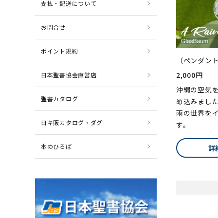
支払・配送について
お問合せ
ポイント規約
（ペンダン
2,000円
日本聖書協会直営店
沖縄の空気
聖書カタログ
め込みまし
雨の世界を
日キ販カタログ・ダグ
す。
本のひろば
詳