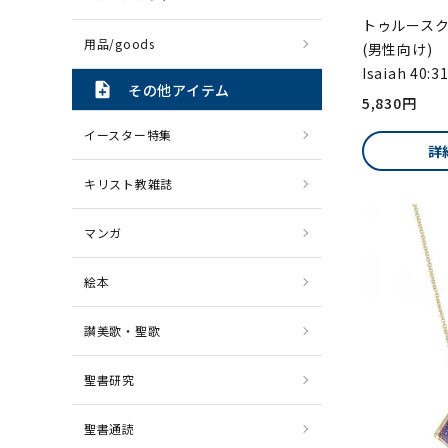
トゥルース
用品/goods
(男性向け)
Isaiah 40:
note_add
その他アイテム
5,830円
イースター特集
詳
キリスト教雑誌
マンガ
絵本
讃美歌・聖歌
聖書研究
聖書通読