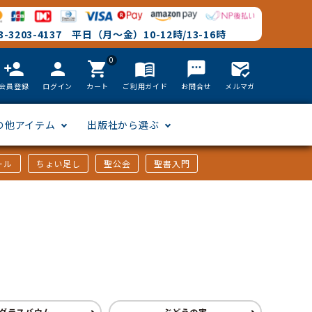
-3203-4137 平日（月～金）10-12時/13-16時
0
person_add
person
shopping_cart
menu_book
textsms
mark_email_read
会員登録
ログイン
カート
ご利用ガイド
お問合せ
メルマガ
の他アイテム
出版社から選ぶ
ール
ちょい足し
聖公会
聖書入門
文語訳
英語
フリーサイズ
聖書カードゲーム
聖書研究
「た行」から選ぶ
韓国語
その他カバー
しおり・ブックレンズ
英語 絵本/書籍
「や行」から選ぶ
ー
アフリカの言語
DVD
グラスバウム
ぶどうの実