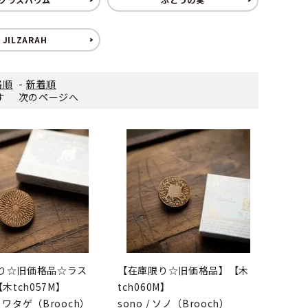
JILZARAH
格順
-
新着順
ます
次のページへ
り☆旧価格品☆ラス
【在庫限り☆旧価格品】【木
木tch057M】
tch060M】
 / ワタゲ（Brooch）
sono / ソノ（Brooch）