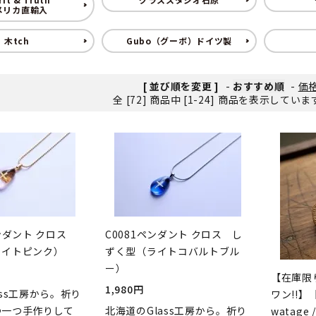
メリカ直輸入
ンソフトCD-ROM
用品/goods
木tch
Gubo（グーボ）ドイツ製
[ 並び順を変更 ]
-
おすすめ順
-
価
全 [72] 商品中 [1-24] 商品を表示してい
ペンダント クロス
C0081ペンダント クロス し
ライトピンク）
ずく型（ライトコバルトブル
ー）
【在庫限
1,980円
ass工房から。祈り
ワン!!】【
つ一つ手作りして
北海道のGlass工房から。祈り
watage