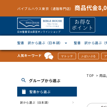
商品代金8,
バイブルハウス東京（通販専門店）
日本聖書協会直営オンラインショップ
聖書 訳から選ぶ（日本語）
聖書 訳から選ぶ（
人気キーワード
マトッテ
J-ばいぶる
聖書協会共同訳
ヘブライ語
オリジナル巻型聖書カバー
キャンドル
マンガ
「あ行」から選ぶ
新共同
ギリシ
本革聖
壁掛け
絵本
「か行
TOP
>
用品/
search
グループから選ぶ
新改訳
ドイツ語
ジッパー付き聖書カバー
パスケース・ネクタイピン
聖書通読
「な行」から選ぶ
フラン
フラン
ウルト
ミニタ
キリス
「は行
聖書から選ぶ
スペイン・ポルトガル語
アクセサリー
イースター特集
「ら行」から選ぶ
その他
カード
クリス
「わ行
訳から選ぶ（日本語）
Spi