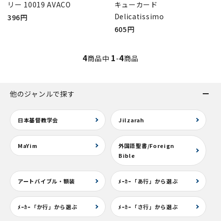
リー 10019 AVACO
キューカード
Delicatissimo
396円
605円
4
1
4
商品中
-
商品
他のジャンルで探す
日本基督教学会
Jilzarah
MaYim
外国語聖書/Foreign
Bible
アートバイブル・額装
ﾒｰｶｰ「あ行」から選ぶ
ﾒｰｶｰ「か行」から選ぶ
ﾒｰｶｰ「さ行」から選ぶ