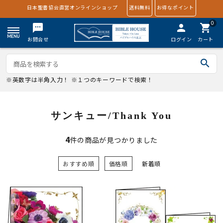
日本聖書協会直営オンラインショップ
送料無料
お得なポイント
0
textsms
person
shopping_cart
お問合せ
ログイン
カート
search
※英数字は半角入力！ ※１つのキーワードで検索！
サンキュー/Thank You
4
件の商品が見つかりました
おすすめ順
価格順
新着順