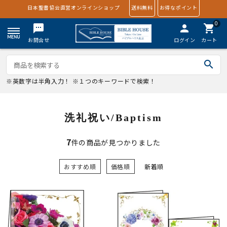
日本聖書協会直営オンラインショップ
送料無料
お得なポイント
0
textsms
person
shopping_cart
お問合せ
ログイン
カート
search
※英数字は半角入力！ ※１つのキーワードで検索！
洗礼祝い/Baptism
7
件の商品が見つかりました
おすすめ順
価格順
新着順