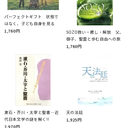
パーフェクトギフト 状態で
はなく、子ども自身を見る
1,760円
SOZO救い・癒し・解放 父、
御子、聖霊と歩む自由への旅
1,760円
漱石・芥川・太宰と聖書―近
天の法廷
代日本文学の謎を解く!!
1,925円
2,970円