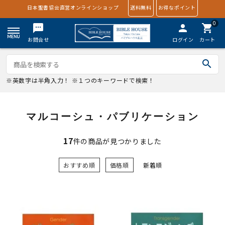
日本聖書協会直営オンラインショップ
送料無料
お得なポイント
0
textsms
person
shopping_cart
お問合せ
ログイン
カート
search
※英数字は半角入力！ ※１つのキーワードで検索！
マルコーシュ・パブリケーション
17
件の商品が見つかりました
おすすめ順
価格順
新着順