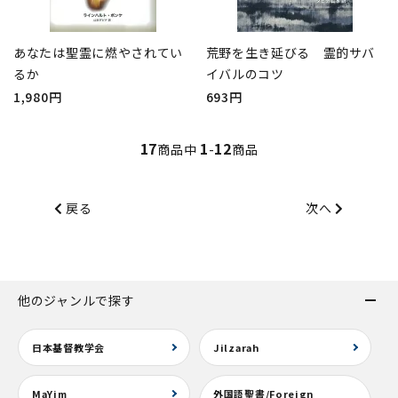
あなたは聖霊に燃やされてい
荒野を生き延びる 霊的サバ
るか
イバルのコツ
1,980円
693円
17
1
12
商品中
-
商品
戻る
次へ
他のジャンルで探す
日本基督教学会
Jilzarah
MaYim
外国語聖書/Foreign