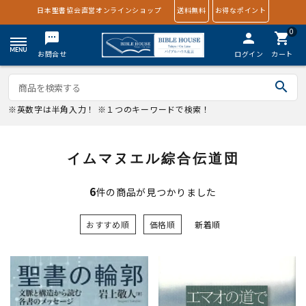
日本聖書協会直営オンラインショップ
送料無料
お得なポイント
0
textsms
person
shopping_cart
お問合せ
ログイン
カート
search
※英数字は半角入力！ ※１つのキーワードで検索！
イムマヌエル綜合伝道団
6
件の商品が見つかりました
おすすめ順
価格順
新着順