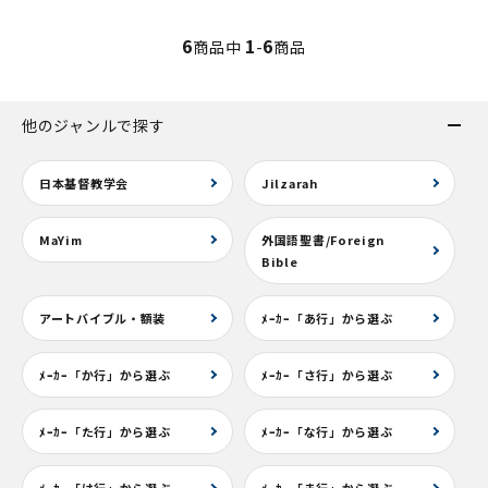
6
1
6
商品中
-
商品
他のジャンルで探す
日本基督教学会
Jilzarah
MaYim
外国語聖書/Foreign
Bible
アートバイブル・額装
ﾒｰｶｰ「あ行」から選ぶ
ﾒｰｶｰ「か行」から選ぶ
ﾒｰｶｰ「さ行」から選ぶ
ﾒｰｶｰ「た行」から選ぶ
ﾒｰｶｰ「な行」から選ぶ