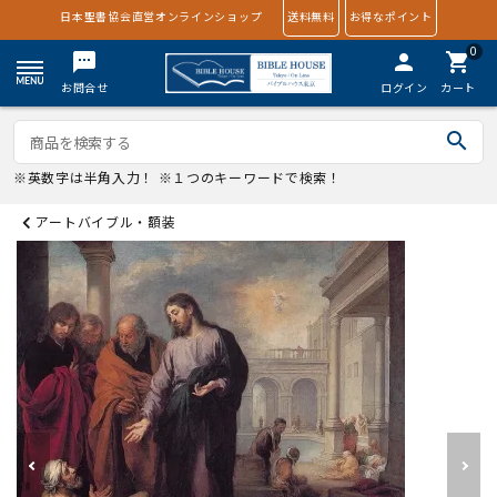
日本聖書協会直営オンラインショップ
送料無料
お得なポイント
0
textsms
person
shopping_cart
お問合せ
ログイン
カート
search
※英数字は半角入力！ ※１つのキーワードで検索！
アートバイブル・額装