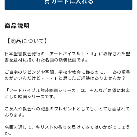
カートに入れる
shopping_cart
商品説明
【商品について】
日本聖書教会発行の「アートバイブルⅠ・Ⅱ」に収録された聖
書を題材に描かれた名画の額装絵画です。
ご自宅のリビングや客間、学校や教会に飾るのに、「あの聖書
のがいいんだけど・・・」と思ったご経験はありませんか？
「アートバイブル額装絵画シリーズ」は、そんなご要望にお応
えした絵画シリーズです。
ご友人や教会への記念のプレゼントとしても、とても喜ばれて
おります。
名画を通して、キリストの香りを届けてみてはいかがでしょう
か。