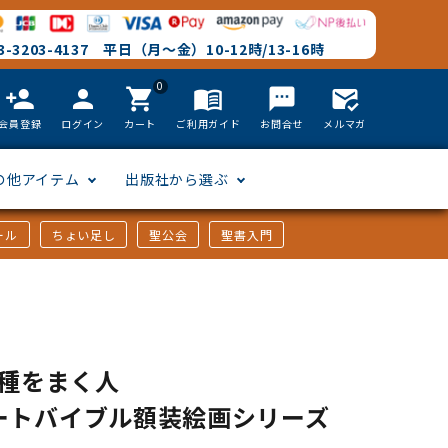
-3203-4137 平日（月～金）10-12時/13-16時
0
person_add
person
shopping_cart
menu_book
textsms
mark_email_read
会員登録
ログイン
カート
ご利用ガイド
お問合せ
メルマガ
の他アイテム
出版社から選ぶ
ール
ちょい足し
聖公会
聖書入門
文語訳
英語
フリーサイズ
聖書カードゲーム
聖書研究
「た行」から選ぶ
韓国語
その他カバー
しおり・ブックレンズ
英語 絵本/書籍
「や行」から選ぶ
5 種をまく人
ートバイブル額装絵画シリーズ
アフリカの言語
DVD