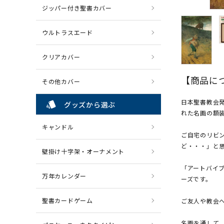
ジッパー付き聖書カバー
ウルトラスエード
クリアカバー
【商品に
その他カバー
日本聖書教会
style
グッズから選ぶ
れた名画の額
キャンドル
ご自宅のリビ
ど・・・」と
壁掛け十字架・オーナメント
「アートバイ
万年カレンダー
ーズです。
聖書カードゲーム
ご友人や教会
名画を通して