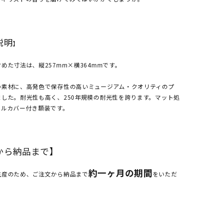
説明
】
めた寸法は、縦257mm×横364mmです。
の素材に、高発色で保存性の高いミュージアム・クオリティのプ
した。耐光性も高く、250年規模の耐光性を誇ります。マット処
リルカバー付き額装です。
から納品まで】
約一ヶ月の期間
生産のため、ご注文から納品まで
をいただ
。