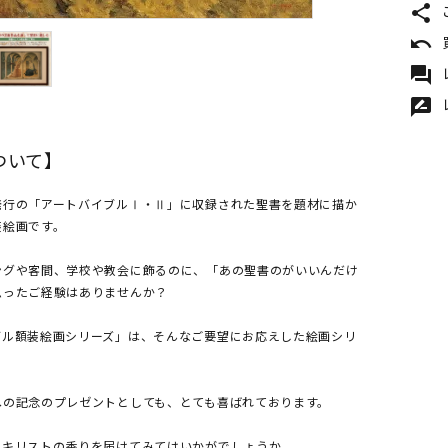
share
undo
forum
rate_review
ついて】
発行の「アートバイブルⅠ・Ⅱ」に収録された聖書を題材に描か
装絵画です。
ングや客間、学校や教会に飾るのに、「あの聖書のがいいんだけ
思ったご経験はありませんか？
ブル額装絵画シリーズ」は、そんなご要望にお応えした絵画シリ
への記念のプレゼントとしても、とても喜ばれております。
、キリストの香りを届けてみてはいかがでしょうか。