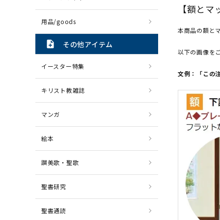
【額とマ
用品/goods
本商品の額と
note_add
その他アイテム
以下の画像を
イースター特集
文例：「この
キリスト教雑誌
マンガ
絵本
讃美歌・聖歌
聖書研究
聖書通読