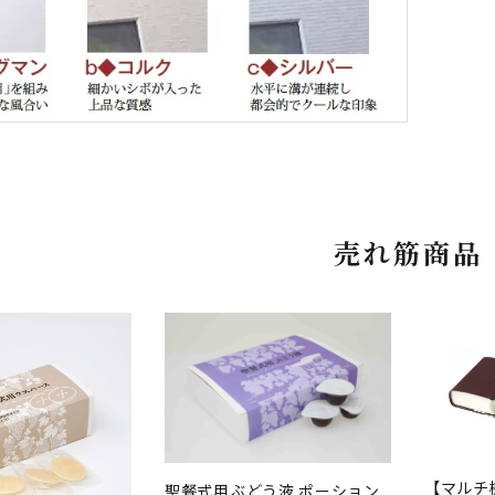
売れ筋商品
【マルチ
聖餐式用ぶどう液 ポーション