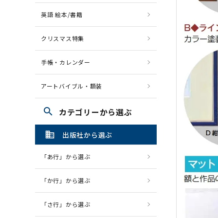
英語 絵本/書籍
クリスマス特集
手帳・カレンダー
アートバイブル・額装
search
カテゴリーから選ぶ
domain
出版社から選ぶ
「あ行」から選ぶ
「か行」から選ぶ
「さ行」から選ぶ