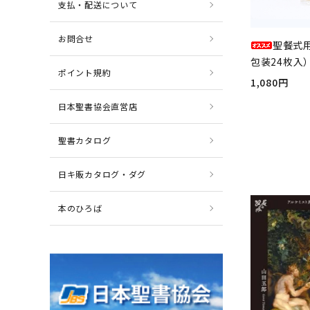
支払・配送について
お問合せ
聖餐式
包装24枚入）
ポイント規約
1,080円
日本聖書協会直営店
聖書カタログ
日キ販カタログ・ダグ
本のひろば