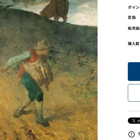
ポイン
ンソフトCD-ROM
用品/goods
定価
販売価
購入数
error_outline