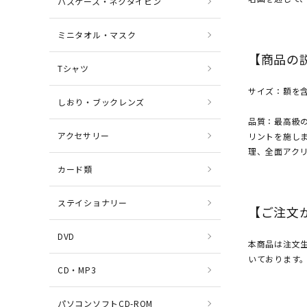
パスケース・ネクタイピン
ミニタオル・マスク
【商品の
Tシャツ
サイズ：額を含
しおり・ブックレンズ
品質：最高級
アクセサリー
リントを施しま
理、全面アク
カード類
ステイショナリー
【ご注文
DVD
本商品は注文
いております
CD・MP3
パソコンソフトCD-ROM