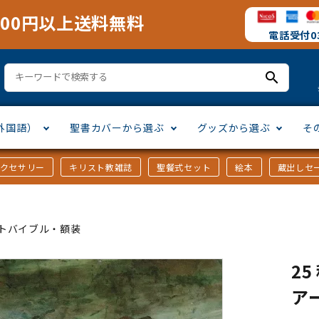
000円以上送料無料
電話受付03
search
外国語）
聖書カバーから選ぶ
グッズから選ぶ
そ
アクセサリー
キリスト教雑誌
聖餐式セット
絵本
蔵出しセ
訳
ア語
書カバー
十字架・オーナメント
」から選ぶ
口語訳
ラテン語
みことば入り聖書カバー
万年カレンダー
讃美歌・聖歌
「さ行」から選ぶ
トバイブル・額装
シスコ会訳
ス語
ラスエード
オル・マスク
ト教雑誌
」から選ぶ
個人訳・その他
中国・台湾語
クリアカバー
Tシャツ
アートバイブル・額装
「ま行」から選ぶ
2
ア
ヨーロッパ言語
類
マス特集
」から選ぶ
その他アジアの言語
ステイショナリー
手帳・カレンダー