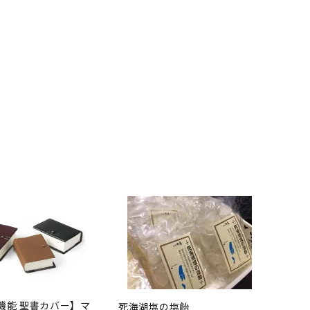
機能 聖書カバー】マ
死海湖塩の塩飴