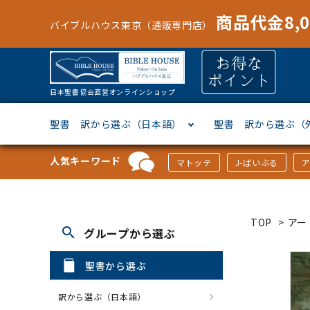
商品代金8,
バイブルハウス東京（通販専門店）
日本聖書協会直営オンラインショップ
聖書 訳から選ぶ（日本語）
聖書 訳から選ぶ（
人気キーワード
マトッテ
J-ばいぶる
聖書協会共同訳
ヘブライ語
オリジナル巻型聖書カバー
キャンドル
マンガ
「あ行」から選ぶ
新共同
ギリシ
本革聖
壁掛け
絵本
「か行
TOP
>
アー
search
グループから選ぶ
新改訳
ドイツ語
ジッパー付き聖書カバー
パスケース・ネクタイピン
聖書通読
「な行」から選ぶ
フラン
フラン
ウルト
ミニタ
キリス
「は行
聖書から選ぶ
スペイン・ポルトガル語
アクセサリー
イースター特集
「ら行」から選ぶ
その他
カード
クリス
「わ行
訳から選ぶ（日本語）