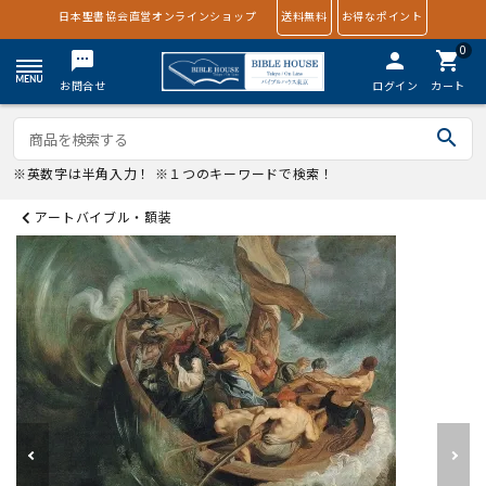
日本聖書協会直営オンラインショップ
送料無料
お得なポイント
0
textsms
person
shopping_cart
お問合せ
ログイン
カート
search
※英数字は半角入力！ ※１つのキーワードで検索！
アートバイブル・額装