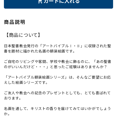
カートに入れる
shopping_cart
商品説明
【商品について】
日本聖書教会発行の「アートバイブルⅠ・Ⅱ」に収録された聖
書を題材に描かれた名画の額装絵画です。
ご自宅のリビングや客間、学校や教会に飾るのに、「あの聖書
のがいいんだけど・・・」と思ったご経験はありませんか？
「アートバイブル額装絵画シリーズ」は、そんなご要望にお応
えした絵画シリーズです。
ご友人や教会への記念のプレゼントとしても、とても喜ばれて
おります。
名画を通して、キリストの香りを届けてみてはいかがでしょう
か。