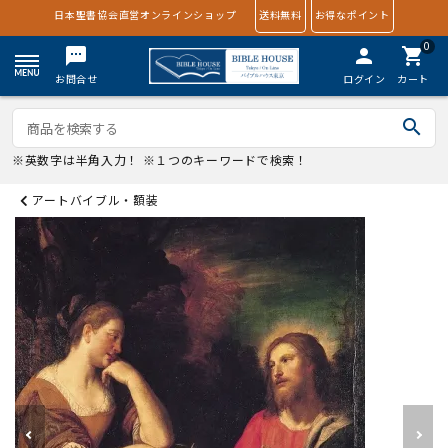
日本聖書協会直営オンラインショップ
送料無料
お得なポイント
0
textsms
person
shopping_cart
お問合せ
ログイン
カート
search
※英数字は半角入力！ ※１つのキーワードで検索！
アートバイブル・額装