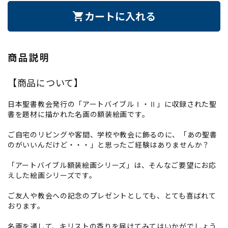
カートに入れる
shopping_cart
商品説明
【商品について】
日本聖書教会発行の「アートバイブルⅠ・Ⅱ」に収録された聖
書を題材に描かれた名画の額装絵画です。
ご自宅のリビングや客間、学校や教会に飾るのに、「あの聖書
のがいいんだけど・・・」と思ったご経験はありませんか？
「アートバイブル額装絵画シリーズ」は、そんなご要望にお応
えした絵画シリーズです。
ご友人や教会への記念のプレゼントとしても、とても喜ばれて
おります。
名画を通して、キリストの香りを届けてみてはいかがでしょう