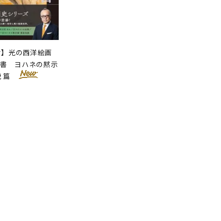
せ】光の西洋絵画
聖書 ヨハネの黙示
説 篇