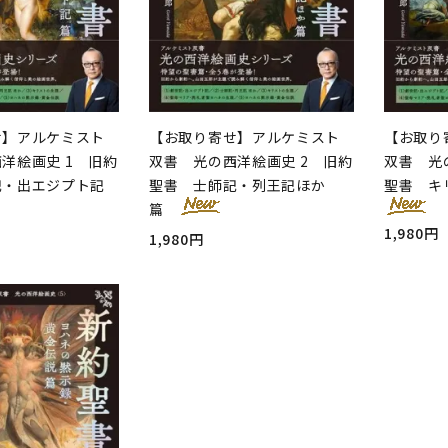
せ】アルケミスト
【お取り寄せ】アルケミスト
【お取り
洋絵画史 1 旧約
双書 光の西洋絵画史 2 旧約
双書 光
記・出エジプト記
聖書 士師記・列王記ほか
聖書 キ
篇
1,980円
1,980円