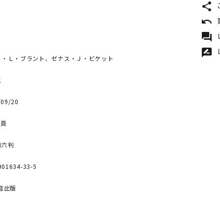
share
undo
forum
rate_review
ト・Ｌ・ブラント、ゼナス・Ｊ・ビケット
克
09/20
8頁
四六判
901634-33-5
音出版