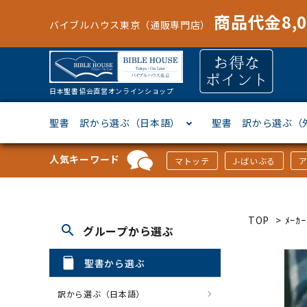
商品代金8,
バイブルハウス東京（通販専門店）
日本聖書協会直営オンラインショップ
聖書 訳から選ぶ（日本語）
聖書 訳から選ぶ（
人気キーワード
マトッテ
J-ばいぶる
聖書協会共同訳
ヘブライ語
オリジナル巻型聖書カバー
キャンドル
マンガ
「あ行」から選ぶ
新共同
ギリシ
本革聖
壁掛け
絵本
「か行
TOP
>
ﾒｰ
search
グループから選ぶ
新改訳
ドイツ語
ジッパー付き聖書カバー
パスケース・ネクタイピン
聖書通読
「な行」から選ぶ
フラン
フラン
ウルト
ミニタ
キリス
「は行
聖書から選ぶ
スペイン・ポルトガル語
アクセサリー
イースター特集
「ら行」から選ぶ
その他
カード
クリス
「わ行
訳から選ぶ（日本語）