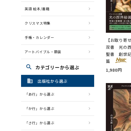
英語 絵本/書籍
クリスマス特集
手帳・カレンダー
【お取り寄
双書 光の西
アートバイブル・額装
聖書 創世
篇
search
カテゴリーから選ぶ
1,980円
domain
出版社から選ぶ
「あ行」から選ぶ
「か行」から選ぶ
「さ行」から選ぶ