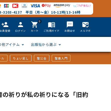
-3203-4137 平日（月～金）10-12時/13-16時
0
person_add
person
shopping_cart
menu_book
textsms
mark_email_read
会員登録
ログイン
カート
ご利用ガイド
お問合せ
メルマガ
の他アイテム
出版社から選ぶ
ール
ちょい足し
聖公会
聖書入門
文語訳
英語
フリーサイズ
聖書カードゲーム
聖書研究
「た行」から選ぶ
韓国語
その他カバー
しおり・ブックレンズ
英語 絵本/書籍
「や行」から選ぶ
書の祈りが私の祈りになる「旧約
」
アフリカの言語
DVD