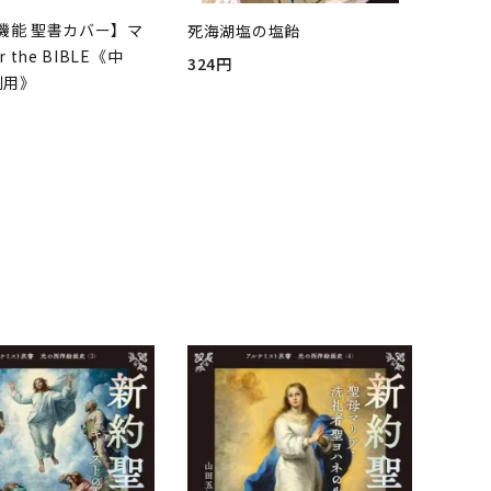
機能 聖書カバー】マ
死海湖塩の塩飴
r the BIBLE《中
324円
判用》
品