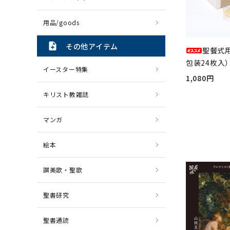
用品/goods
note_add
その他アイテム
聖餐式
包装24枚入）
イースター特集
1,080円
キリスト教雑誌
マンガ
絵本
讃美歌・聖歌
聖書研究
聖書通読