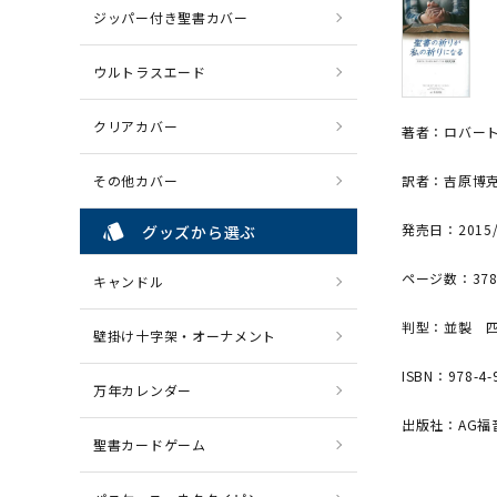
ジッパー付き聖書カバー
ウルトラスエード
クリアカバー
著者：ロバー
その他カバー
訳者：吉原博
style
発売日：2015/
グッズから選ぶ
ページ数：37
キャンドル
判型：並製 
壁掛け十字架・オーナメント
ISBN：978-4-
万年カレンダー
出版社：AG福
聖書カードゲーム