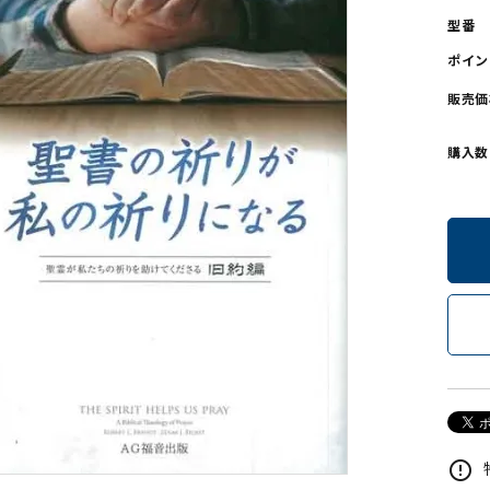
型番
ンソフトCD-ROM
用品/goods
ポイン
販売価
購入数
error_outline