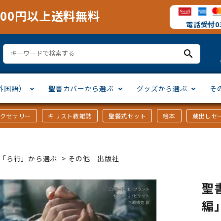
000円以上送料無料
電話受付03
search
外国語）
聖書カバーから選ぶ
グッズから選ぶ
そ
アクセサリー
キリスト教雑誌
聖餐式セット
絵本
蔵出しセ
訳
ア語
書カバー
十字架・オーナメント
」から選ぶ
口語訳
ラテン語
みことば入り聖書カバー
万年カレンダー
讃美歌・聖歌
「さ行」から選ぶ
ｶｰ「ら行」から選ぶ
>
その他 出版社
シスコ会訳
ス語
ラスエード
オル・マスク
ト教雑誌
」から選ぶ
個人訳・その他
中国・台湾語
クリアカバー
Tシャツ
アートバイブル・額装
「ま行」から選ぶ
聖
編
ヨーロッパ言語
類
マス特集
」から選ぶ
その他アジアの言語
ステイショナリー
手帳・カレンダー