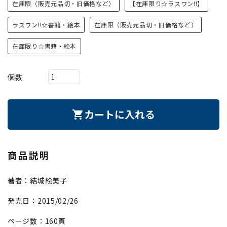
在庫限（販売元品切・旧価格など）
【在庫限り☆ラスワン!!】
ラスワン!!☆書籍・絵本
在庫限（販売元品切・旧価格など）
在庫限り☆書籍・絵本
個数
カートに入れる
shopping_cart
商品説明
著者：結城絵美子
発売日：2015/02/26
ページ数：160頁