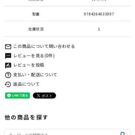
型番
9784264033097
在庫状況
1
この商品について問い合わせる
mail_outline
レビューを見る(0件)
textsms
レビューを投稿
rate_review
支払い・配送について
help_outline
返品について
settings_backup_restore
他の商品を探す
search