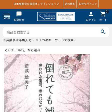
日本聖書協会直営オンラインショップ
送料無料
お得なポイント
0
textsms
person
shopping_cart
お問合せ
ログイン
カート
search
※英数字は半角入力！ ※１つのキーワードで検索！
ﾒｰｶｰ「あ行」から選ぶ