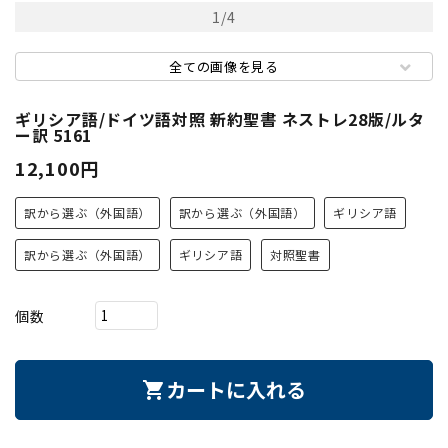
1
/
4
全ての画像を見る
ギリシア語/ドイツ語対照 新約聖書 ネストレ28版/ルタ
ー訳 5161
12,100円
訳から選ぶ（外国語）
訳から選ぶ（外国語）
ギリシア語
訳から選ぶ（外国語）
ギリシア語
対照聖書
個数
カートに入れる
shopping_cart