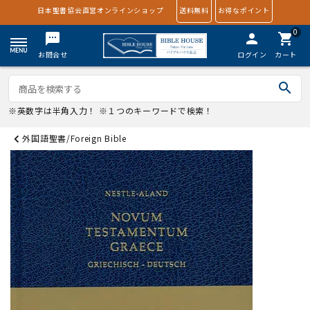
日本聖書協会直営オンラインショップ
送料無料
お得なポイント
0
textsms
person
shopping_cart
お問合せ
ログイン
カート
search
※英数字は半角入力！ ※１つのキーワードで検索！
外国語聖書/Foreign Bible