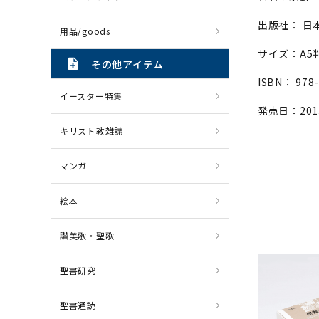
出版社： 日
用品/goods
サイズ：A5
note_add
その他アイテム
ISBN： 978-
イースター特集
発売日：201
キリスト教雑誌
マンガ
絵本
讃美歌・聖歌
聖書研究
聖書通読