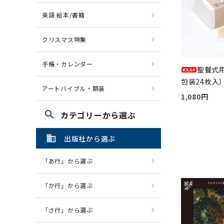
英語 絵本/書籍
クリスマス特集
手帳・カレンダー
聖餐式
包装24枚入）
アートバイブル・額装
1,080円
search
カテゴリーから選ぶ
domain
出版社から選ぶ
「あ行」から選ぶ
「か行」から選ぶ
「さ行」から選ぶ