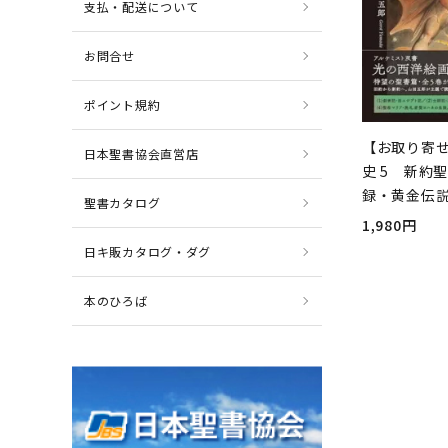
支払・配送について
お問合せ
ポイント規約
【お取り寄
日本聖書協会直営店
史 5 新約
録・黄金伝
聖書カタログ
1,980円
日キ販カタログ・ダグ
本のひろば