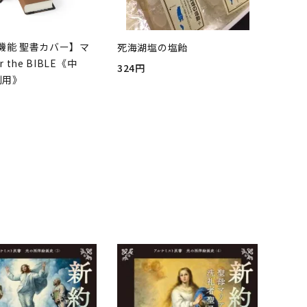
機能 聖書カバー】マ
死海湖塩の塩飴
r the BIBLE《中
324円
判用》
品