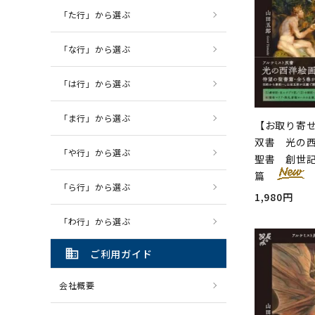
「た行」から選ぶ
「な行」から選ぶ
「は行」から選ぶ
「ま行」から選ぶ
【お取り寄
双書 光の西
「や行」から選ぶ
聖書 創世
篇
「ら行」から選ぶ
1,980円
「わ行」から選ぶ
domain
ご利用ガイド
会社概要