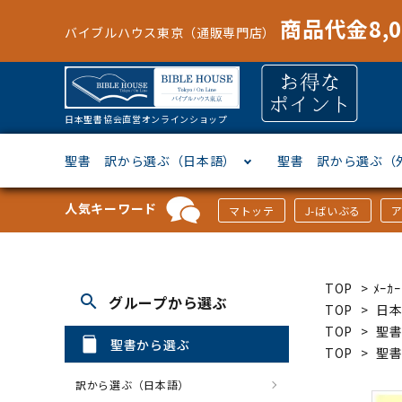
商品代金8,
バイブルハウス東京（通販専門店）
日本聖書協会直営オンラインショップ
聖書 訳から選ぶ（日本語）
聖書 訳から選ぶ（
人気キーワード
マトッテ
J-ばいぶる
聖書協会共同訳
ヘブライ語
オリジナル巻型聖書カバー
キャンドル
マンガ
「あ行」から選ぶ
新共同
ギリシ
本革聖
壁掛け
絵本
「か行
TOP
>
ﾒｰ
search
グループから選ぶ
新改訳
ドイツ語
ジッパー付き聖書カバー
パスケース・ネクタイピン
聖書通読
「な行」から選ぶ
フラン
フラン
ウルト
ミニタ
キリス
「は行
TOP
>
日
TOP
>
聖
聖書から選ぶ
TOP
>
聖
スペイン・ポルトガル語
アクセサリー
イースター特集
「ら行」から選ぶ
その他
カード
クリス
「わ行
訳から選ぶ（日本語）