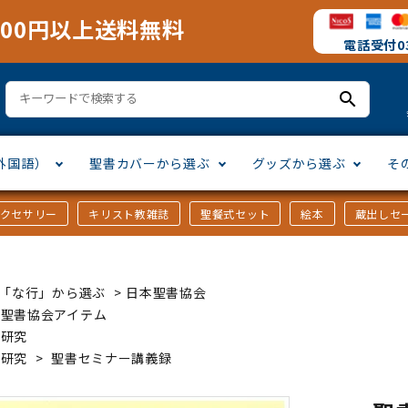
000円以上送料無料
電話受付03
search
外国語）
聖書カバーから選ぶ
グッズから選ぶ
そ
アクセサリー
キリスト教雑誌
聖餐式セット
絵本
蔵出しセ
訳
ア語
書カバー
十字架・オーナメント
」から選ぶ
口語訳
ラテン語
みことば入り聖書カバー
万年カレンダー
讃美歌・聖歌
「さ行」から選ぶ
ｶｰ「な行」から選ぶ
>
日本聖書協会
シスコ会訳
ス語
ラスエード
オル・マスク
ト教雑誌
」から選ぶ
個人訳・その他
中国・台湾語
クリアカバー
Tシャツ
アートバイブル・額装
「ま行」から選ぶ
本聖書協会アイテム
書研究
書研究
>
聖書セミナー講義録
ヨーロッパ言語
類
マス特集
」から選ぶ
その他アジアの言語
ステイショナリー
手帳・カレンダー