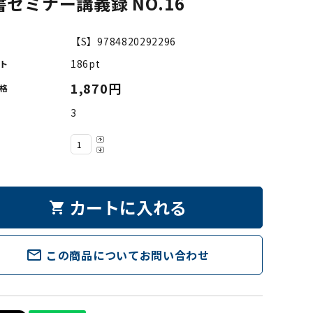
書セミナー講義録 NO.16
【S】9784820292296
186pt
ト
1,870円
格
3
カートに入れる
shopping_cart
mail_outline
この商品についてお問い合わせ