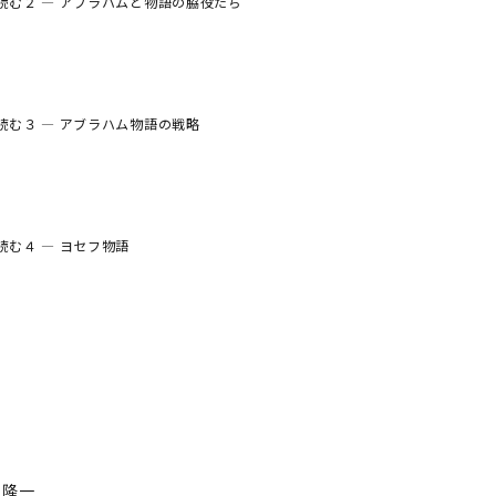
読む２ ― アブラハムと物語の脇役たち
読む３ ― アブラハム物語の戦略
読む４ ― ヨセフ物語
 隆一