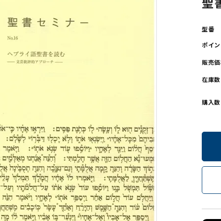
聖
ンソフトCD-ROM
用品/goods
型番
ポイン
販売価
在庫数
購入数