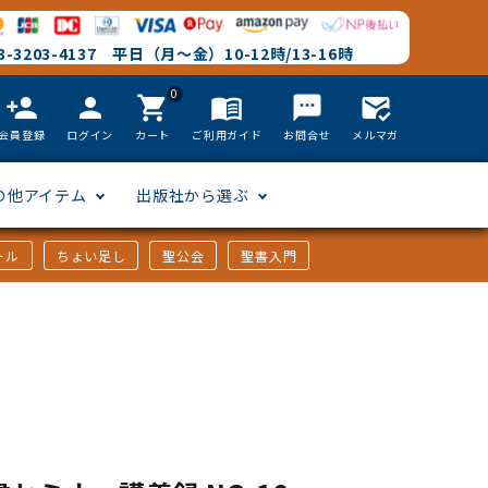
-3203-4137 平日（月～金）10-12時/13-16時
0
person_add
person
shopping_cart
menu_book
textsms
mark_email_read
会員登録
ログイン
カート
ご利用ガイド
お問合せ
メルマガ
の他アイテム
出版社から選ぶ
ール
ちょい足し
聖公会
聖書入門
文語訳
英語
フリーサイズ
聖書カードゲーム
聖書研究
「た行」から選ぶ
韓国語
その他カバー
しおり・ブックレンズ
英語 絵本/書籍
「や行」から選ぶ
アフリカの言語
DVD