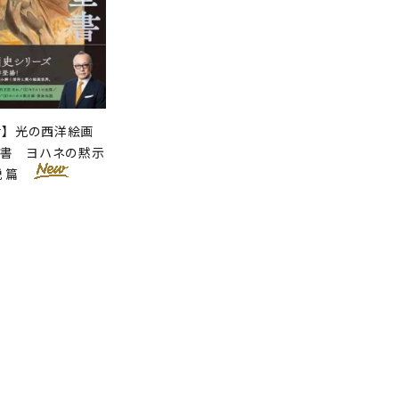
せ】光の西洋絵画
聖書 ヨハネの黙示
説 篇