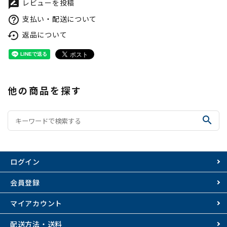
レビューを投稿
rate_review
支払い・配送について
help_outline
返品について
settings_backup_restore
他の商品を探す
search
ログイン
会員登録
マイアカウント
配送方法・送料