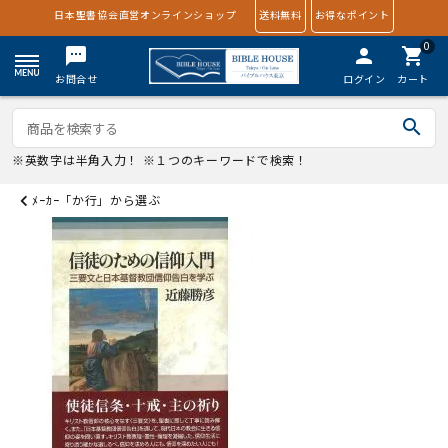
日本聖書協会直営オンラインショップ
送料無料
お得なポイント
0
textsms
person
shopping_cart
お問合せ
ログイン
カート
search
※英数字は半角入力！ ※１つのキーワードで検索！
ﾒｰｶｰ「か行」から選ぶ