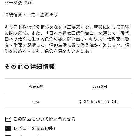
ページ数: 276
使徒信条・十戒・主の祈り
キリスト教信仰の核心をなす〈三要文〉を、聖書に即して丁寧
に読み解く。また、「日本基督教団信仰告白」を通して、現代
日本の教会に生きる信仰の姿を問い直す。キリスト教教理・霊
性・倫理を凝縮した、信仰生活に寄り添う確かな道しるべ。信
仰を求める人にも、信仰を深めたい人にも！
その他の詳細情報
販売価格
2,530円
型番
9784764264717【N】
この商品について問い合わせる
mail_outline
レビューを見る(0件)
textsms