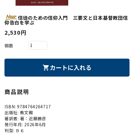
信徒のための信仰入門 三要文と日本基督教団信
仰告白を学ぶ
2,530円
個数
カートに入れる
shopping_cart
商品説明
ISBN: 9784764264717
出版社: 教文館
著訳者: 著：近藤勝彦
発行年月: 2026年6月
判型: Ｂ６