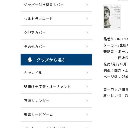
ジッパー付き聖書カバー
ウルトラスエード
クリアカバー
品番/ISBN：97
メーカー/出版
その他カバー
著訳者：ポー
西永良成 
style
グッズから選ぶ
発売/発行年月：
判型：四六・
キャンドル
ページ数：28
壁掛け十字架・オーナメント
ヨーロッパ世
教化という「
万年カレンダー
聖書カードゲーム