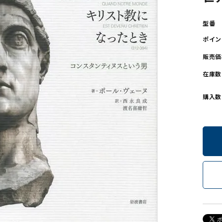
ンソフトCD-ROM
用品/goods
型番
ポイン
販売価
在庫数
購入数