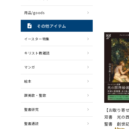
用品/goods
note_add
その他アイテム
イースター特集
キリスト教雑誌
マンガ
絵本
讃美歌・聖歌
聖書研究
【お取り寄
双書 光の西
聖書通読
聖書 創世