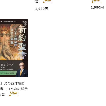
篇
1,980円
1,980円
せ】光の西洋絵画
聖書 ヨハネの黙示
説 篇