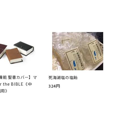
機能 聖書カバー】マ
死海湖塩の塩飴
r the BIBLE《中
324円
判用》