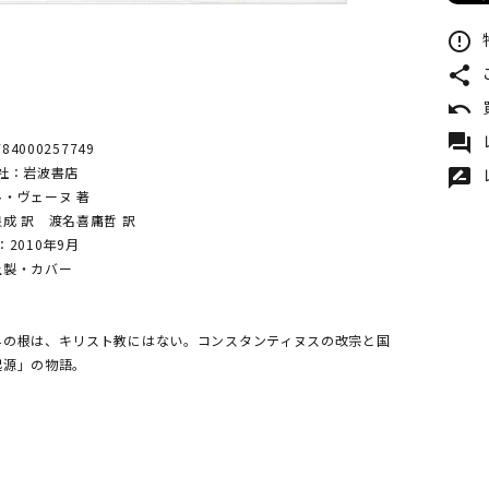
error_outline
share
undo
forum
84000257749
社：岩波書店
rate_review
ル・ヴェーヌ 著
訳 渡名喜庸哲 訳
2010年9月
上製・カバー
6
界の根は、キリスト教にはない。コンスタンティヌスの改宗と国
起源」の物語。