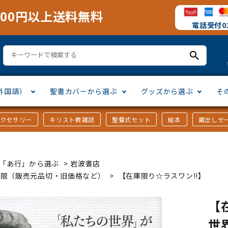
000円以上送料無料
電話受付03
search
外国語）
聖書カバーから選ぶ
グッズから選ぶ
そ
アクセサリー
キリスト教雑誌
聖餐式セット
絵本
蔵出しセ
訳
ア語
書カバー
十字架・オーナメント
」から選ぶ
口語訳
ラテン語
みことば入り聖書カバー
万年カレンダー
讃美歌・聖歌
「さ行」から選ぶ
ｶｰ「あ行」から選ぶ
>
岩波書店
シスコ会訳
ス語
ラスエード
オル・マスク
ト教雑誌
」から選ぶ
個人訳・その他
中国・台湾語
クリアカバー
Tシャツ
アートバイブル・額装
「ま行」から選ぶ
庫限（販売元品切・旧価格など）
>
【在庫限り☆ラスワン!!】
【
ヨーロッパ言語
類
マス特集
」から選ぶ
その他アジアの言語
ステイショナリー
手帳・カレンダー
世