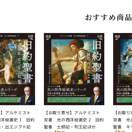
おすすめ商
せ】アルケミスト
【お取り寄せ】アルケミスト
【お取り
洋絵画史 1 旧約
双書 光の西洋絵画史 2 旧約
双書 光
記・出エジプト記
聖書 士師記・列王記ほか
聖書 キ