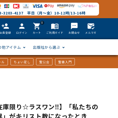
-3203-4137 平日（月～金）10-12時/13-16時
0
person_add
person
shopping_cart
menu_book
textsms
mark_email_read
会員登録
ログイン
カート
ご利用ガイド
お問合せ
メルマガ
の他アイテム
出版社から選ぶ
ール
ちょい足し
聖公会
聖書入門
文語訳
英語
フリーサイズ
聖書カードゲーム
聖書研究
「た行」から選ぶ
韓国語
その他カバー
しおり・ブックレンズ
英語 絵本/書籍
「や行」から選ぶ
在庫限り☆ラスワン‼】「私たちの
アフリカの言語
DVD
界」がキリスト教になったとき