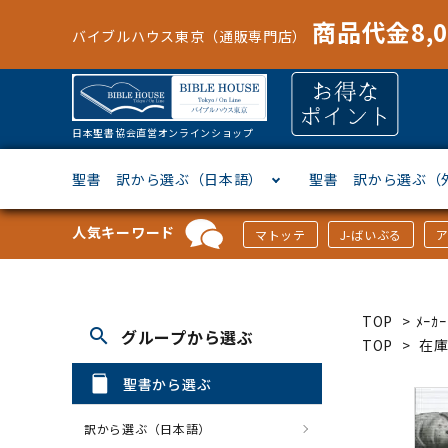
商品代金8,
バイブルハウス東京（通販専門店）
日本聖書協会直営オンラインショップ
聖書 訳から選ぶ（日本語）
聖書 訳から選ぶ（
人気キーワード
マトッテ
J-ばいぶる
聖書協会共同訳
ヘブライ語
オリジナル巻型聖書カバー
キャンドル
マンガ
「あ行」から選ぶ
新共同
ギリシ
本革聖
壁掛け
絵本
「か行
TOP
>
ﾒｰ
search
グループから選ぶ
新改訳
ドイツ語
ジッパー付き聖書カバー
パスケース・ネクタイピン
聖書通読
「な行」から選ぶ
フラン
フラン
ウルト
ミニタ
キリス
「は行
TOP
>
在
聖書から選ぶ
スペイン・ポルトガル語
アクセサリー
イースター特集
「ら行」から選ぶ
その他
カード
クリス
「わ行
訳から選ぶ（日本語）