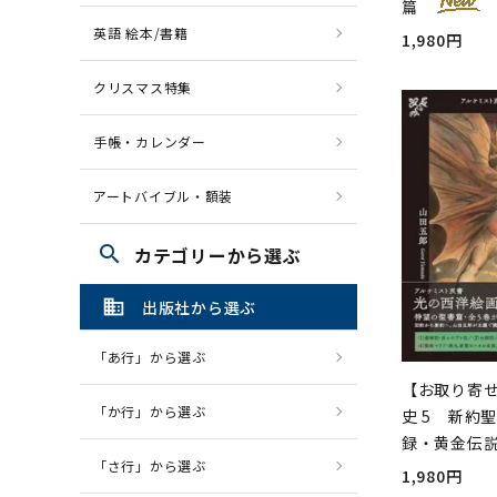
篇
英語 絵本/書籍
1,980円
クリスマス特集
手帳・カレンダー
アートバイブル・額装
search
カテゴリーから選ぶ
domain
出版社から選ぶ
「あ行」から選ぶ
【お取り寄
「か行」から選ぶ
史 5 新約
録・黄金伝
「さ行」から選ぶ
1,980円